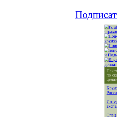
Подписат
Паке
по ск
ценам
Круиз
Росс
Интер
эксп
Спец 