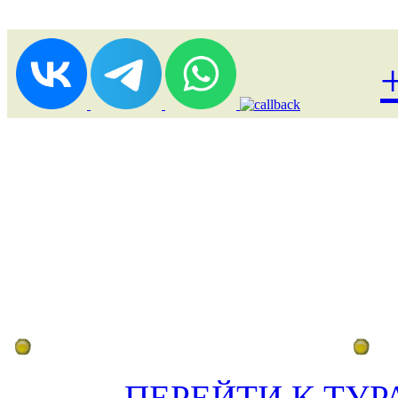
Лоукост (выгодные) туры
По
ПЕРЕЙТИ К ТУР