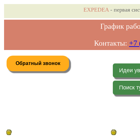
EXPEDEA
- первая си
График рабо
Контакты:
+7 
Обратный звонок
Идеи у
Поиск т
Дистанционное бронирование туров
Главная стр