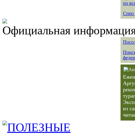
по вс
Спец 
Официальная информация 
Посол
Поиск
федер
Ежен
Аргу
реко
тура
Эксп
из с
чита