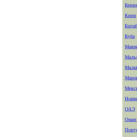
Кени
Кипр
Кита
Куба
Мавр
Маль
Маль
Маро
Мекс
Норв
ОАЭ
Ома
Порт