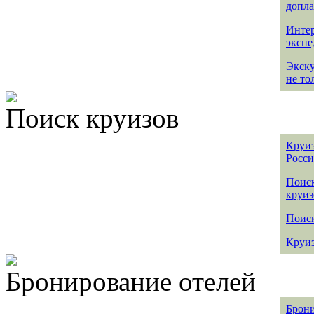
допла
Интер
эксп
Экск
не то
Поиск круизов
Круиз
Росс
Поис
круиз
Поиск
Круиз
Бронирование отелей
Брони