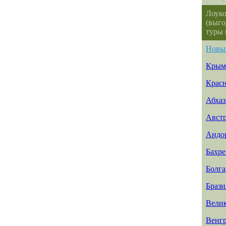
Лоуко
(выго
туры 
Новы
Крым
Красн
Абхаз
Авст
Андо
Бахр
Болга
Брази
Вели
Венг