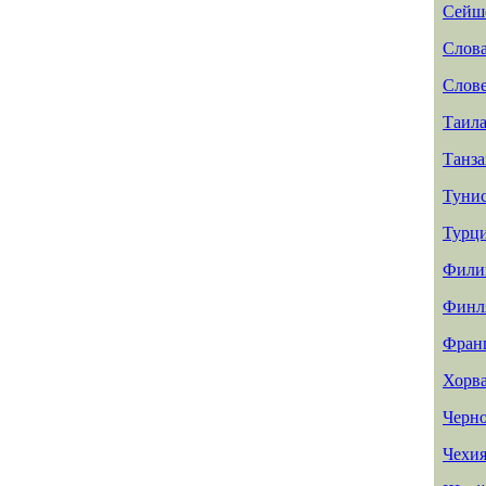
Сейш
Слов
Слов
Таил
Танз
Туни
Турц
Фили
Финл
Фран
Хорв
Черн
Чехи