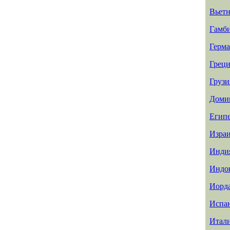
Вьет
Гамб
Герм
Греци
Грузи
Доми
Егип
Изра
Инди
Индо
Иорд
Испа
Итал