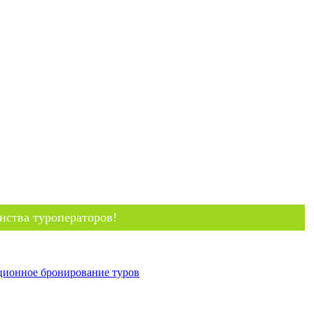
нства туроператоров!
ционное бронирование туров