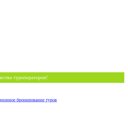
нства туроператоров!
ционное бронирование туров