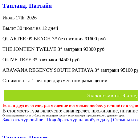
Таиланд. Паттайя
Июль 17th, 2026
Вылет 30 июля на 12 дней
QUARTER 09 BEACH 3* без питания 91600 руб
THE JOMTIEN TWELVE 3* завтраки 93800 руб
OLIVE TREE 3* завтраки 94500 руб
ARAWANA REGENCY SOUTH PATTAYA 3* завтраки 95100 р
Стоимость за 1 чел при двухместном размещении
Эксклюзив от Экспед
Есть и другие отели, размещение возможно любое, уточняйте в офи
В стоимость тура включено: авиаперелет, проживание, питание,
Оплата принимается в рублях по текущему курсу туроператора, предлагающего данные туры.
Заказать тур on-line |
Подобрать тур на любую дату |
Отзывы и о
Таиланд, Пхукет