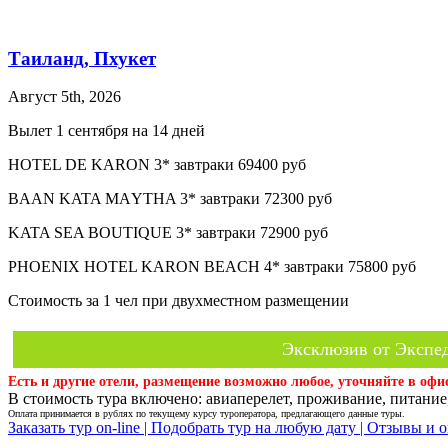
Таиланд, Пхукет
Август 5th, 2026
Вылет 1 сентября на 14 дней
HOTEL DE KARON 3* завтраки 69400 руб
BAAN KATA MАYTHA 3* завтраки 72300 руб
KATA SEA BOUTIQUE 3* завтраки 72900 руб
PHOENIX HOTEL KARON BEACH 4* завтраки 75800 руб
Стоимость за 1 чел при двухместном размещении
Эксклюзив от Экспед
Есть и другие отели, размещение возможно любое, уточняйте в офи
В стоимость тура включено: авиаперелет, проживание, питание,
Оплата принимается в рублях по текущему курсу туроператора, предлагающего данные туры.
Заказать тур on-line |
Подобрать тур на любую дату |
Отзывы и о