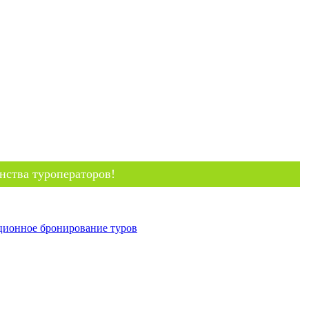
нства туроператоров!
ционное бронирование туров