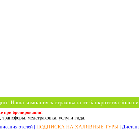
ии! Наша компания застрахована от банкротства больши
се при бронировании!
 трансферы, медстраховка, услуги гида.
писания отелей |
ПОДПИСКА НА ХАЛЯВНЫЕ ТУРЫ
|
Дистан