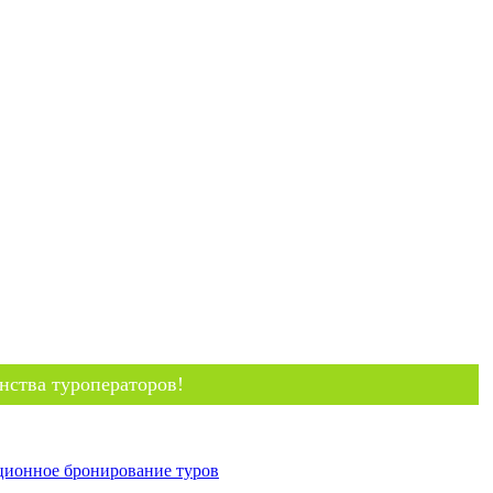
нства туроператоров!
ционное бронирование туров