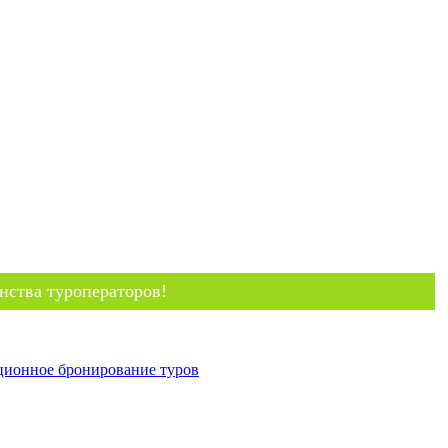
нства туроператоров!
ционное бронирование туров