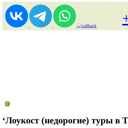
Лоукост (выгодные) туры
‘Лоукост (недорогие) туры в 