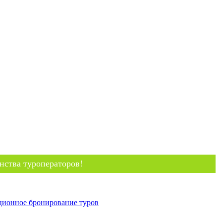
нства туроператоров!
ционное бронирование туров