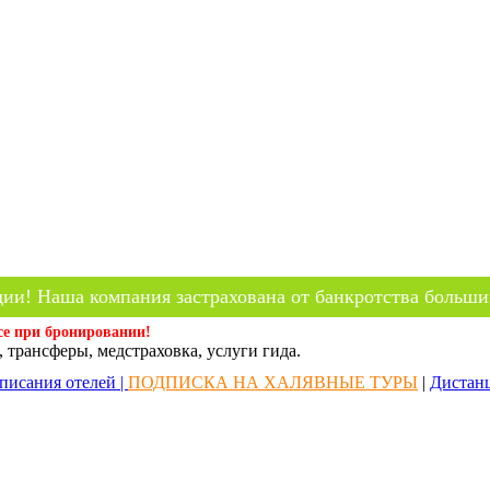
ии! Наша компания застрахована от банкротства больши
се при бронировании!
 трансферы, медстраховка, услуги гида.
писания отелей |
ПОДПИСКА НА ХАЛЯВНЫЕ ТУРЫ
|
Дистан