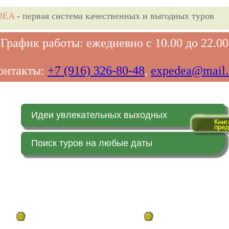
DEA
- первая система качественных и выгодных туров
График работы: ежедневно с 10.00 до 22.00
онтакты:
+7 (916) 326-80-48
,
expedea@mail.
Идеи увлекательных выходных
Поиск туров на любые даты
Главная страница
Заказ on-line (в реальн