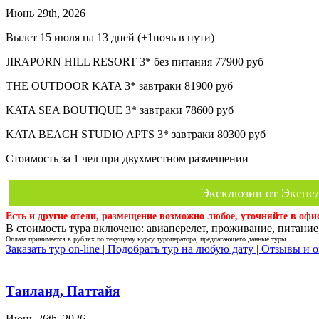
Июнь 29th, 2026
Вылет 15 июля на 13 дней (+1ночь в пути)
JIRAPORN HILL RESORT 3* без питания 77900 руб
THE OUTDOOR KATA 3* завтраки 81900 руб
KATA SEA BOUTIQUE 3* завтраки 78600 руб
KATA BEACH STUDIO APTS 3* завтраки 80300 руб
Стоимость за 1 чел при двухместном размещении
Эксклюзив от Экспед
Есть и другие отели, размещение возможно любое, уточняйте в офи
В стоимость тура включено: авиаперелет, проживание, питание,
Оплата принимается в рублях по текущему курсу туроператора, предлагающего данные туры.
Заказать тур on-line |
Подобрать тур на любую дату |
Отзывы и о
Таиланд, Паттайя
Июнь 26th, 2026