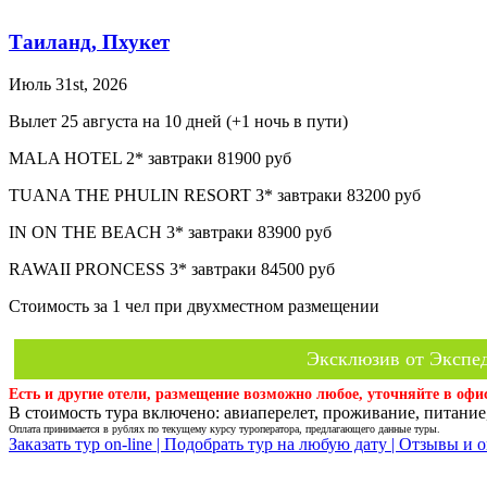
Таиланд, Пхукет
Июль 31st, 2026
Вылет 25 августа на 10 дней (+1 ночь в пути)
MALA HOTEL 2* завтраки 81900 руб
TUANA THE PHULIN RESORT 3* завтраки 83200 руб
IN ON THE BEACH 3* завтраки 83900 руб
RAWAII PRONCESS 3* завтраки 84500 руб
Стоимость за 1 чел при двухместном размещении
Эксклюзив от Экспед
Есть и другие отели, размещение возможно любое, уточняйте в офи
В стоимость тура включено: авиаперелет, проживание, питание,
Оплата принимается в рублях по текущему курсу туроператора, предлагающего данные туры.
Заказать тур on-line |
Подобрать тур на любую дату |
Отзывы и о