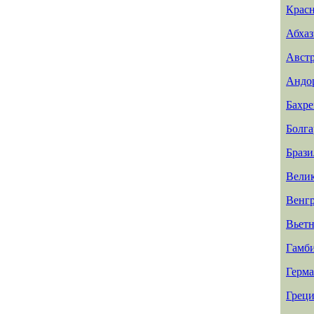
Красн
Абхаз
Авст
Андо
Бахр
Болга
Брази
Вели
Венг
Вьет
Гамб
Герм
Греци