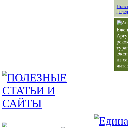
Поиск
федер
Ежен
Аргу
реко
тура
Эксп
из с
чита