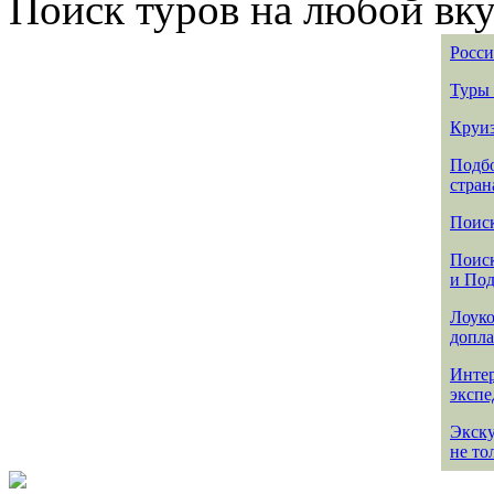
Поиск туров на любой вку
Росси
Туры 
Круиз
Подбо
стран
Поиск
Поиск
и По
Лоуко
допла
Интер
эксп
Экск
не то