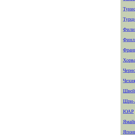
Туни
Турц
Фили
Финл
Фран
Хорв
Черн
Чехи
Швей
Шри-
ЮАР
Ямай
Япон