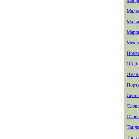
Мавр
Маль
Маль
Маро
Мекс
Норв
ОАЭ
Ома
Порт
Сейш
Слов
Слов
Таил
Танз