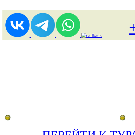
Лоукост (выгодные) туры
По
ПЕРЕЙТИ К ТУР