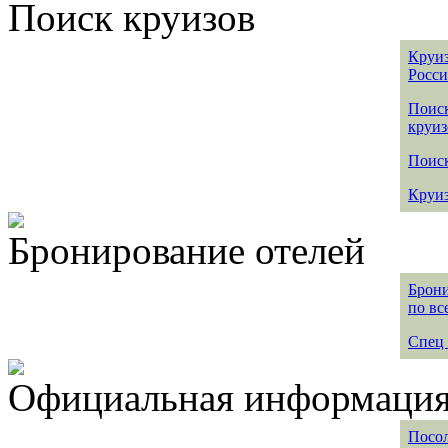
Поиск круизов
Круиз
Росс
Поис
круиз
Поиск
Круиз
Бронирование отелей
Брони
по вс
Спец 
Официальная информация 
Посол