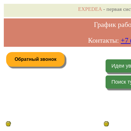
EXPEDEA
- первая си
График рабо
Контакты:
+7 
Обратный звонок
Идеи у
Поиск т
Дистанционное бронирование туров
Главная стр