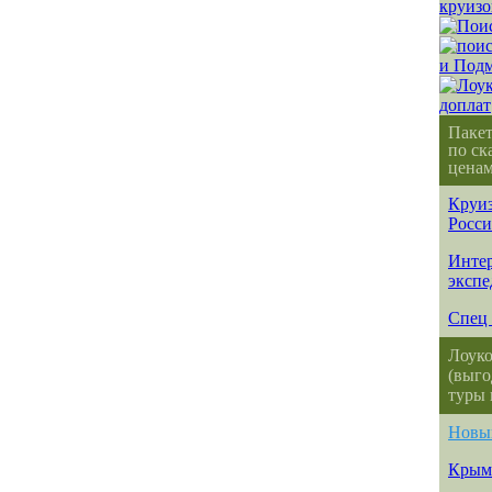
Паке
по ск
ценам
Круиз
Росс
Интер
эксп
Спец 
Лоуко
(выго
туры 
Новы
Крым