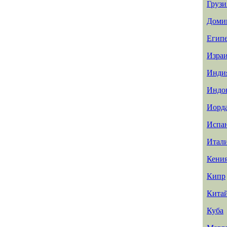
Грузи
Доми
Егип
Изра
Инди
Индо
Иорд
Испа
Итал
Кени
Кипр
Кита
Куба