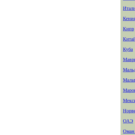
Итал
Кени
Кипр
Кита
Куба
Мавр
Маль
Маль
Маро
Мекс
Норв
ОАЭ
Ома