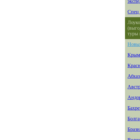
эксп
Спец 
Лоуко
(выго
туры 
Новы
Крым
Красн
Абхаз
Авст
Андо
Бахр
Болга
Брази
Вели