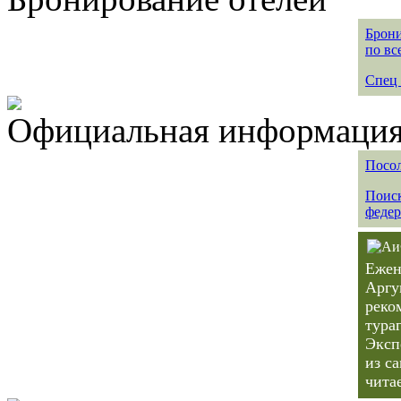
Брони
по вс
Спец 
Официальная информация 
Посол
Поиск
федер
Ежен
Аргу
реко
тура
Эксп
из с
чита