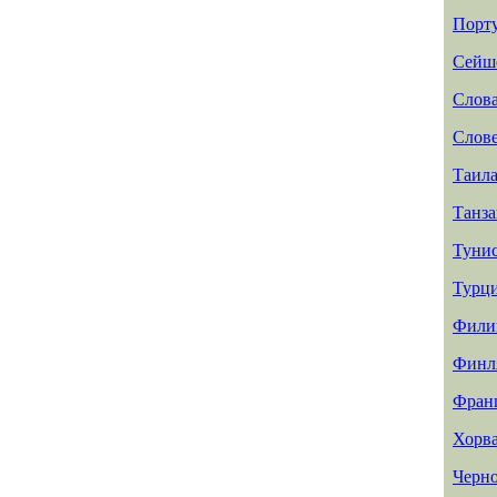
Порт
Сейш
Слов
Слов
Таил
Танз
Туни
Турц
Фили
Финл
Фран
Хорв
Черн