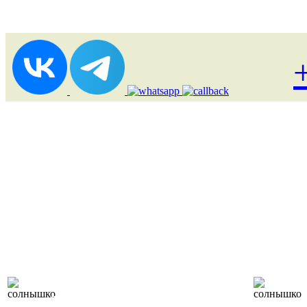
Лоукост (выгодные)
туры