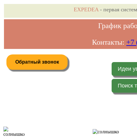
EXPEDEA
- первая систе
График рабо
Контакты:
+7 
Обратный звонок
Идеи у
Поиск 
Дистанционное бронирование туров
Главная 