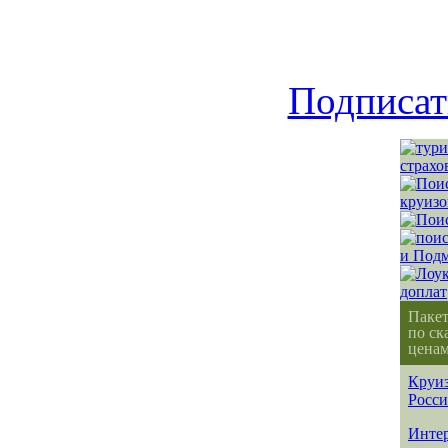
Подписат
Паке
по ск
ценам
Круиз
Росс
Интер