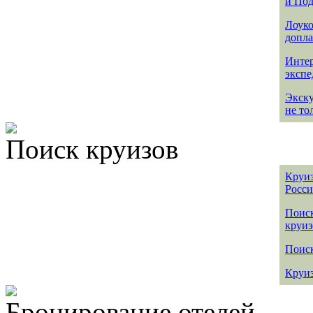
и По
Лоуко
допла
Интер
эксп
Экск
не то
Поиск круизов
Круиз
Росс
Поис
круиз
Поиск
Круиз
Бронирование отелей