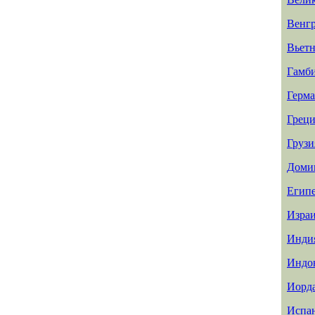
Венг
Вьет
Гамб
Герм
Греци
Грузи
Доми
Егип
Изра
Инди
Индо
Иорд
Испа