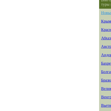
туры 
Новы
Крым
Красн
Абхаз
Авст
Андо
Бахр
Болга
Брази
Вели
Венг
Вьет