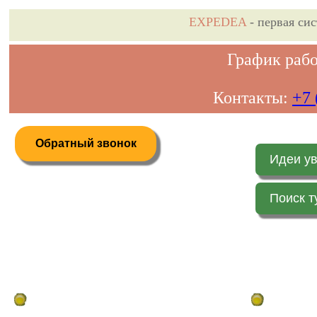
EXPEDEA
- первая си
График рабо
Контакты:
+7 
Обратный звонок
Идеи у
Поиск т
Дистанционное бронирование туров
Главная стр