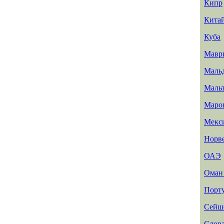
Кипр
Кита
Куба
Мавр
Маль
Маль
Маро
Мекс
Норв
ОАЭ
Ома
Порт
Сейш
Слов