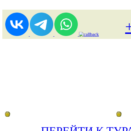
Лоукост (выгодные) туры
По
ПЕРЕЙТИ К ТУР