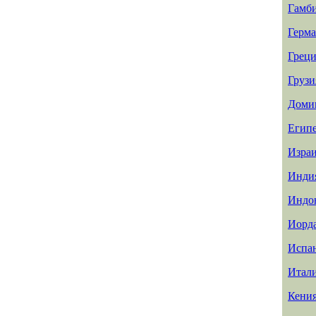
Гамб
Герм
Греци
Грузи
Доми
Егип
Изра
Инди
Индо
Иорд
Испа
Итал
Кени