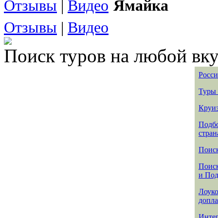
Отзывы
|
Видео
Ямайка
Отзывы
|
Видео
Поиск туров на любой вку
Росси
Туры 
Круиз
Подбо
стран
Поиск
Поиск
и По
Лоуко
допла
Интер