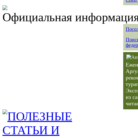
Официальная информация 
Посол
Поиск
федер
Ежен
Аргу
реко
тура
Эксп
из с
чита