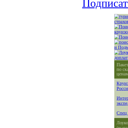
Подписат
Паке
по ск
ценам
Круиз
Росс
Интер
эксп
Спец 
Лоуко
(выго