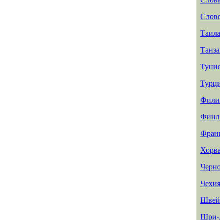
Слов
Таил
Танз
Туни
Турц
Фили
Финл
Фран
Хорв
Черн
Чехи
Швей
Шри-