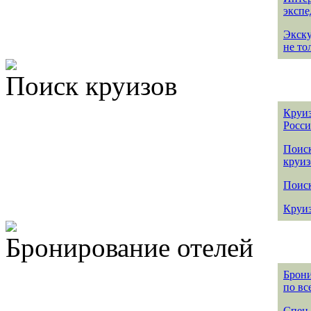
эксп
Экск
не то
Поиск круизов
Круиз
Росс
Поис
круиз
Поиск
Круиз
Бронирование отелей
Брони
по вс
Спец 