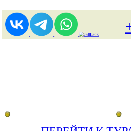
Лоукост (выгодные) туры
По
ПЕРЕЙТИ К ТУР