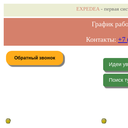
EXPEDEA
- первая си
График рабо
Контакты:
+7 
Обратный звонок
Идеи у
Поиск т
Дистанционное бронирование туров
Главная стр