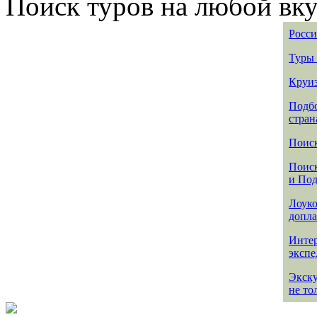
Поиск туров на любой вку
Росси
Туры 
Круиз
Подбо
стран
Поиск
Поиск
и По
Лоуко
допла
Интер
эксп
Экск
не то