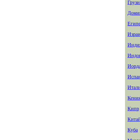
Грузи
Доми
Егип
Изра
Инди
Индо
Иорд
Испа
Итал
Кени
Кипр
Кита
Куба