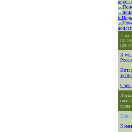
Паке
по ск
ценам
Круиз
Росс
Интер
эксп
Спец 
Лоуко
(выго
туры 
Новы
Крым