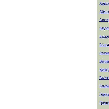
Красн
Абхаз
Авст
Андо
Бахр
Болга
Брази
Вели
Венг
Вьет
Гамб
Герм
Греци