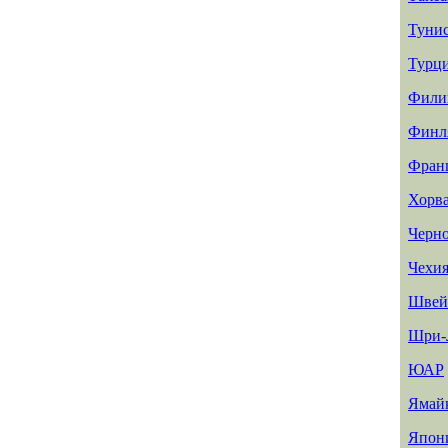
Туни
Турц
Фили
Финл
Фран
Хорв
Черн
Чехи
Швей
Шри-
ЮАР
Ямай
Япон