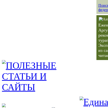
Поиск
федер
Ежен
Аргу
реко
тура
Эксп
из с
чита