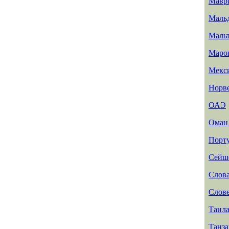
Мавр
Маль
Маль
Маро
Мекс
Норв
ОАЭ
Ома
Порт
Сейш
Слов
Слов
Таил
Танз