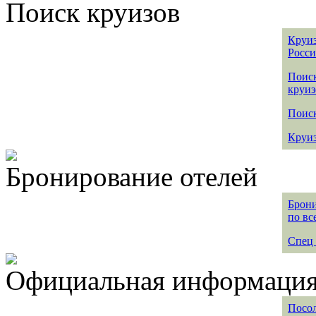
Поиск круизов
Круиз
Росс
Поис
круиз
Поиск
Круиз
Бронирование отелей
Брони
по вс
Спец 
Официальная информация 
Посол