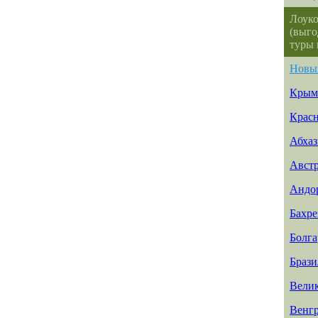
Лоуко
(выго
туры 
Новы
Крым
Красн
Абхаз
Авст
Андо
Бахр
Болга
Брази
Вели
Венг