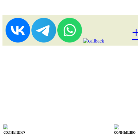
Лоукост (выгодные)
туры