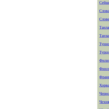
Сейш
Слов
Слов
Таил
Танз
Туни
Турц
Фили
Финл
Фран
Хорв
Черн
Чехи