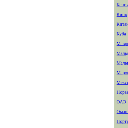
Кени
Кипр
Кита
Куба
Мавр
Маль
Маль
Маро
Мекс
Норв
ОАЭ
Ома
Порт