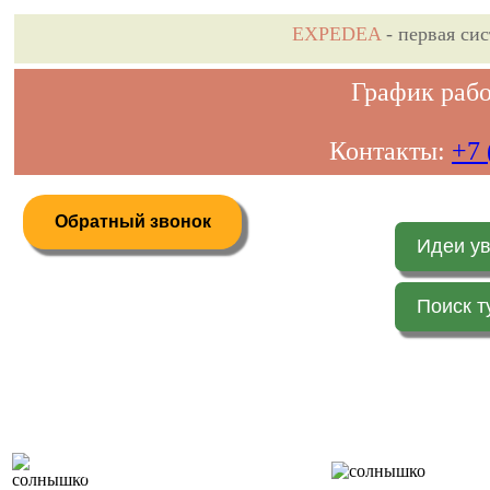
EXPEDEA
- первая си
График рабо
Контакты:
+7 
Обратный звонок
Идеи у
Поиск т
Дистанционное бронирование туров
Главная 