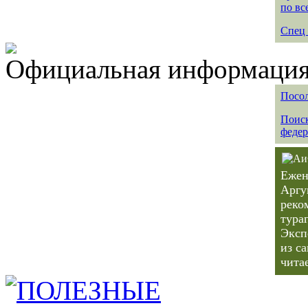
по вс
Спец 
Официальная информация 
Посол
Поиск
федер
Ежен
Аргу
реко
тура
Эксп
из с
чита