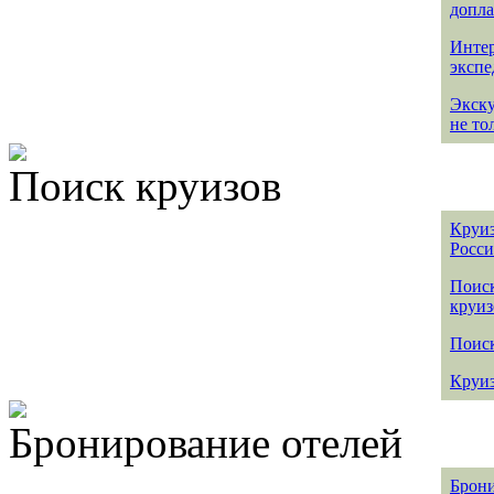
допла
Интер
эксп
Экск
не то
Поиск круизов
Круиз
Росс
Поис
круиз
Поиск
Круиз
Бронирование отелей
Брони