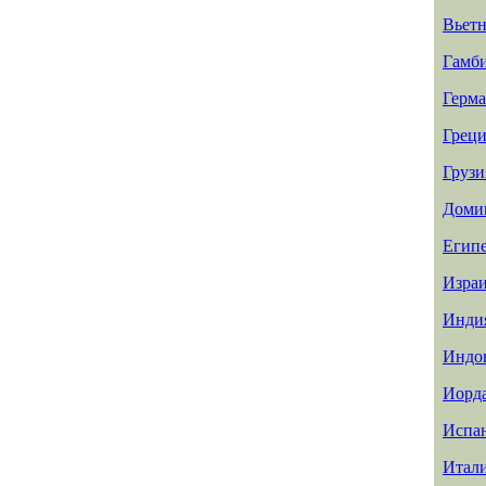
Вьет
Гамб
Герм
Греци
Грузи
Доми
Егип
Изра
Инди
Индо
Иорд
Испа
Итал