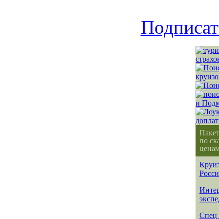
Подписат
Паке
по ск
ценам
Круиз
Росс
Интер
эксп
Спец 