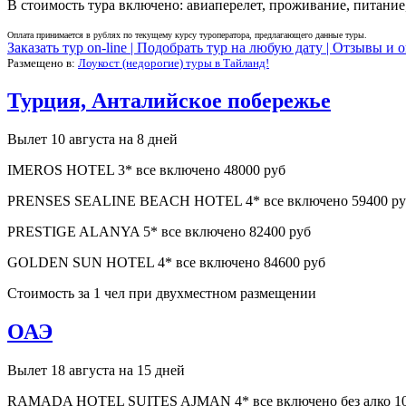
В стоимость тура включено: авиаперелет, проживание, питание,
Оплата принимается в рублях по текущему курсу туроператора, предлагающего данные туры.
Заказать тур on-line |
Подобрать тур на любую дату |
Отзывы и о
Размещено в:
Лоукост (недорогие) туры в Тайланд!
Турция, Анталийское побережье
Вылет 10 августа на 8 дней
IMEROS HOTEL 3* все включено 48000 руб
PRENSES SEALINE BEACH HOTEL 4* все включено 59400 ру
PRESTIGE ALANYA 5* все включено 82400 руб
GOLDEN SUN HOTEL 4* все включено 84600 руб
Стоимость за 1 чел при двухместном размещении
ОАЭ
Вылет 18 августа на 15 дней
RAMADA HOTEL SUITES AJMAN 4* все включено без алко 10