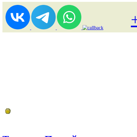
Лоукост (выгодные) туры