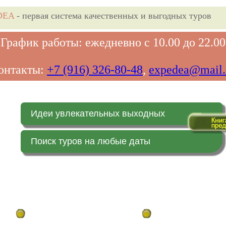
DEA
- первая система качественных и выгодных туров
График работы: ежедневно с 10.00 до 22.00
онтакты:
+7 (916) 326-80-48
,
expedea@mail.
Идеи увлекательных выходных
Поиск туров на любые даты
Главная страница
Заказ on-line (в реальн