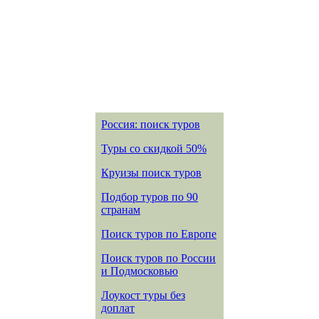
Россия: поиск туров
Туры со скидкой 50%
Круизы поиск туров
Подбор туров по 90
странам
Поиск туров по Европе
Поиск туров по России
и Подмосковью
Лоукост туры без
доплат