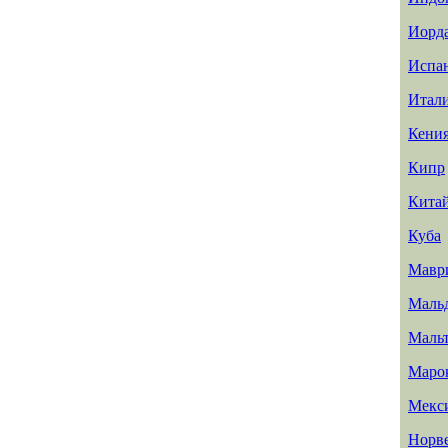
Иорд
Испа
Итал
Кени
Кипр
Кита
Куба
Мавр
Маль
Маль
Маро
Мекс
Норв