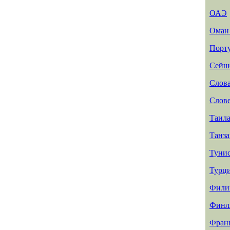
ОАЭ
Ома
Порт
Сейш
Слов
Слов
Таил
Танз
Туни
Турц
Фили
Финл
Фран