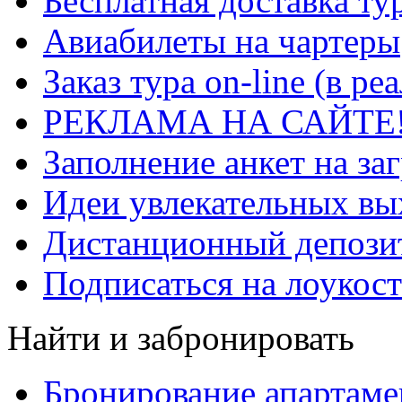
Бесплатная доставка ту
Авиабилеты на чартеры
Заказ тура on-line (в р
РЕКЛАМА НА САЙТЕ
Заполнение анкет на за
Идеи увлекательных в
Дистанционный депозит
Подписаться на лоукост
Найти и забронировать
Бронирование апартаме