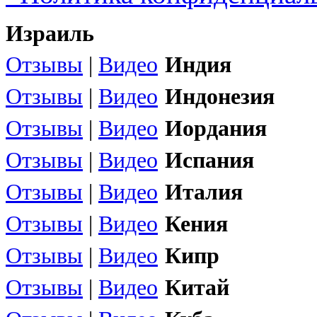
Израиль
Отзывы
|
Видео
Индия
Отзывы
|
Видео
Индонезия
Отзывы
|
Видео
Иордания
Отзывы
|
Видео
Испания
Отзывы
|
Видео
Италия
Отзывы
|
Видео
Кения
Отзывы
|
Видео
Кипр
Отзывы
|
Видео
Китай