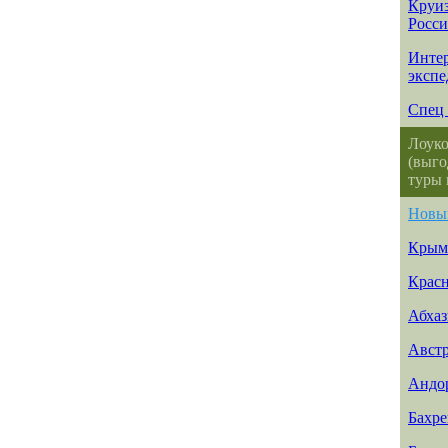
Круиз
Росс
Интер
эксп
Спец 
Лоуко
(выго
туры 
Новы
Крым
Красн
Абхаз
Авст
Андо
Бахр