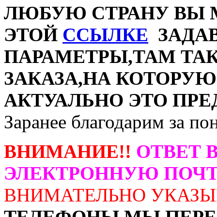
ЛЮБУЮ СТРАНУ ВЫ 
ЭТОЙ
ССЫЛКЕ
ЗАДА
ПАРАМЕТРЫ,ТАМ ТА
ЗАКАЗА,НА КОТОРУ
АКТУАЛЬНО ЭТО ПРЕ
Заранее благодарим за пон
ВНИМАНИЕ!!
ОТВЕТ 
ЭЛЕКТРОННУЮ ПОЧ
ВНИМАТЕЛЬНО УКАЗ
ТЕЛЕФОНЫ МЫ ПЕРЕ