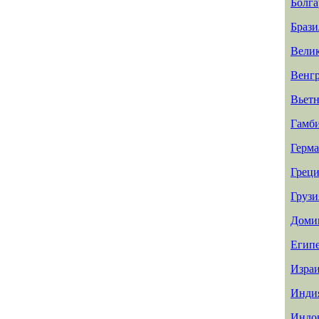
Болга
Брази
Вели
Венг
Вьет
Гамб
Герм
Греци
Грузи
Доми
Егип
Изра
Инди
Индо