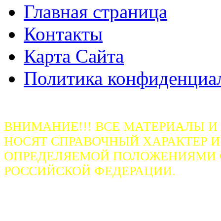
Главная страница
Контакты
Карта Сайта
Политика конфиденциа
ВНИМАНИЕ!!! ВСЕ МАТЕРИАЛЫ И
НОСЯТ СПРАВОЧНЫЙ ХАРАКТЕР И
ОПРЕДЕЛЯЕМОЙ ПОЛОЖЕНИЯМИ СТ
РОССИЙСКОЙ ФЕДЕРАЦИИ.