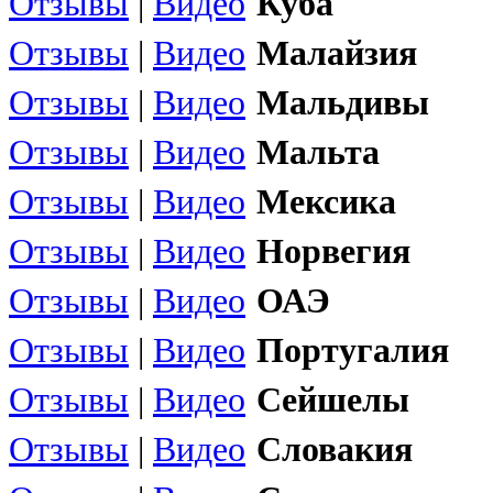
Отзывы
|
Видео
Куба
Отзывы
|
Видео
Малайзия
Отзывы
|
Видео
Мальдивы
Отзывы
|
Видео
Мальта
Отзывы
|
Видео
Мексика
Отзывы
|
Видео
Норвегия
Отзывы
|
Видео
ОАЭ
Отзывы
|
Видео
Португалия
Отзывы
|
Видео
Сейшелы
Отзывы
|
Видео
Словакия