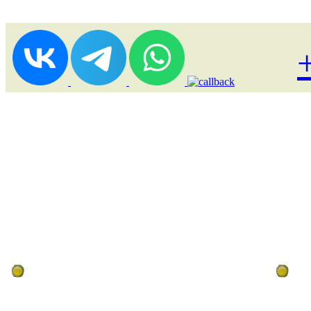
Лоукост (выгодные) туры
По