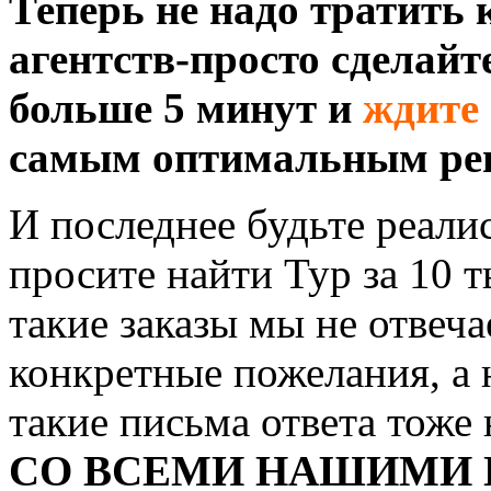
Теперь не надо тратить 
агентств-просто сделайт
больше 5 минут и
ждите
самым оптимальным ре
И последнее будьте реали
просите найти Тур за 10 т
такие заказы мы не отвеч
конкретные пожелания, а н
такие письма ответа тоже 
СО ВСЕМИ НАШИМИ