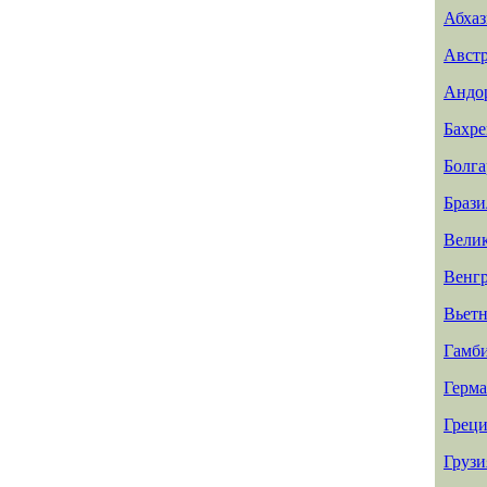
Абхаз
Авст
Андо
Бахр
Болга
Брази
Вели
Венг
Вьет
Гамб
Герм
Греци
Грузи