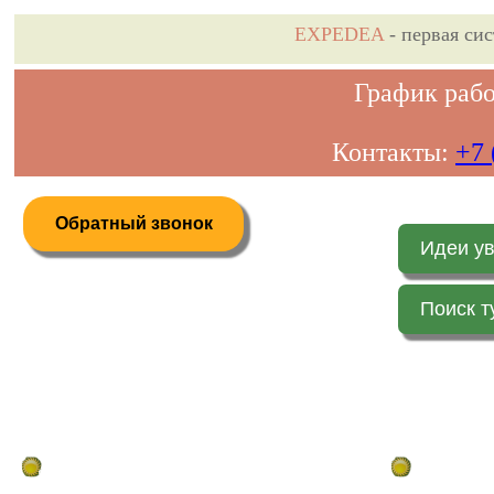
EXPEDEA
- первая си
График рабо
Контакты:
+7 
Обратный звонок
Идеи у
Поиск т
Дистанционное бронирование туров
Главная стр