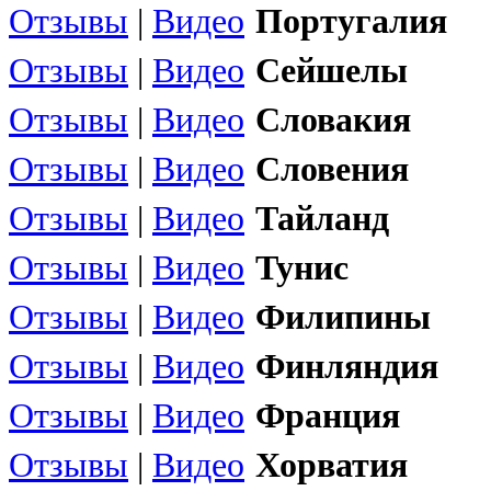
Отзывы
|
Видео
Португалия
Отзывы
|
Видео
Сейшелы
Отзывы
|
Видео
Словакия
Отзывы
|
Видео
Словения
Отзывы
|
Видео
Тайланд
Отзывы
|
Видео
Тунис
Отзывы
|
Видео
Филипины
Отзывы
|
Видео
Финляндия
Отзывы
|
Видео
Франция
Отзывы
|
Видео
Хорватия