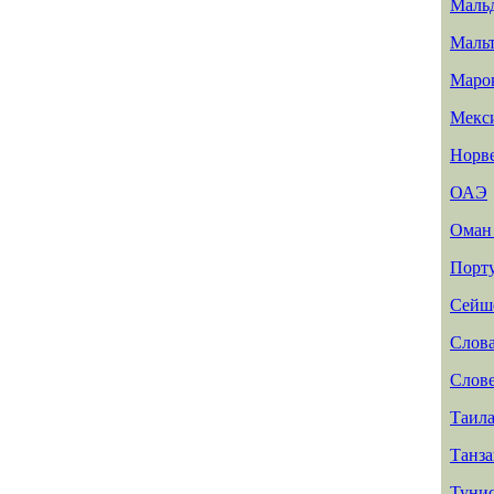
Маль
Маль
Маро
Мекс
Норв
ОАЭ
Ома
Порт
Сейш
Слов
Слов
Таил
Танз
Туни