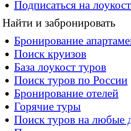
Подписаться на лоукост
Найти и забронировать
Бронирование апартаме
Поиск круизов
База лоукост туров
Поиск туров по России
Бронирование отелей
Горячие туры
Поиск туров на любые 