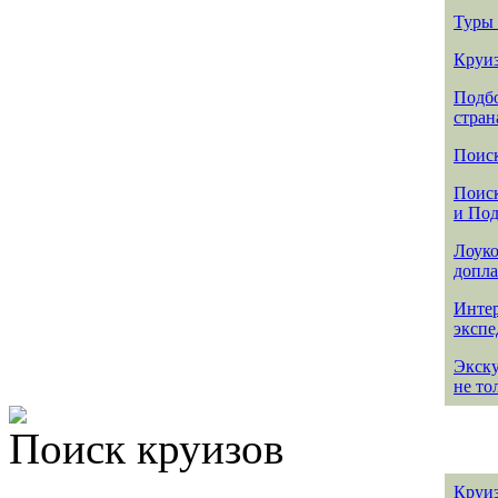
Туры 
Круиз
Подбо
стран
Поиск
Поиск
и По
Лоуко
допла
Интер
эксп
Экск
не то
Поиск круизов
Круиз