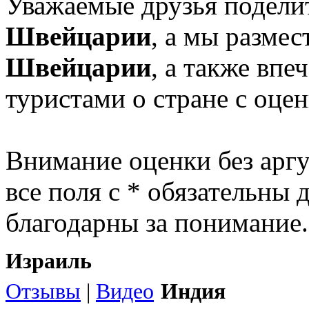
Уважаемые друзья подели
Швейцарии
, а мы размес
Швейцарии
, а также впе
туристами о стране с оце
Внимание оценки без арг
все поля с * обязательны 
благодарны за понимание.
Израиль
Отзывы
|
Видео
Индия