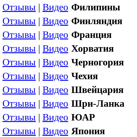
Отзывы
|
Видео
Филипины
Отзывы
|
Видео
Финляндия
Отзывы
|
Видео
Франция
Отзывы
|
Видео
Хорватия
Отзывы
|
Видео
Черногория
Отзывы
|
Видео
Чехия
Отзывы
|
Видео
Швейцария
Отзывы
|
Видео
Шри-Ланка
Отзывы
|
Видео
ЮАР
Отзывы
|
Видео
Япония