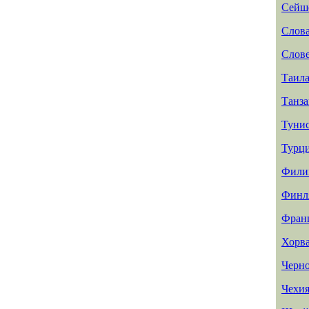
Сейш
Слов
Слов
Таил
Танз
Туни
Турц
Фили
Финл
Фран
Хорв
Черн
Чехи