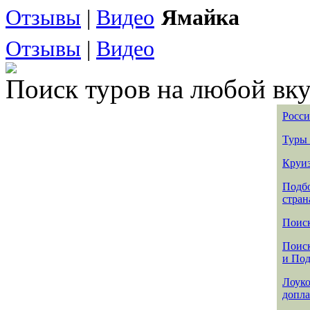
Отзывы
|
Видео
Ямайка
Отзывы
|
Видео
Поиск туров на любой вку
Росси
Туры 
Круиз
Подбо
стран
Поиск
Поиск
и По
Лоуко
допла