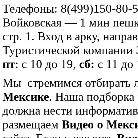
Телефоны: 8(499)150-80-5
Войковская — 1 мин пешко
стр. 1. Вход в арку, нап
Туристической компани
пт
: с 10 до 19,
сб:
с 11 до
Мы стремимся отбирать 
Мексике
. Наша подборка
должна нести информатив
размещаем
Видео о Мекс