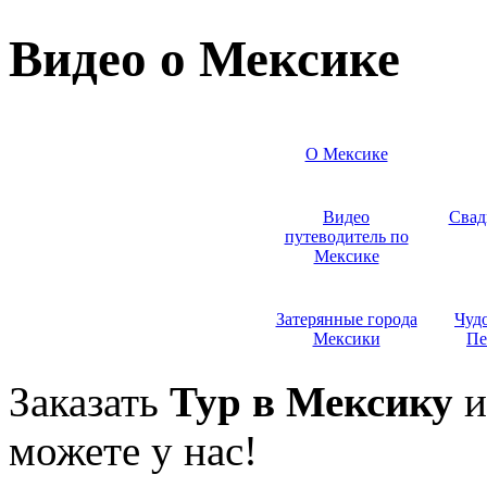
Видео о Мексике
О Мексике
Видео
Свад
путеводитель по
Мексике
Затерянные города
Чуд
Мексики
Пе
Заказать
Тур в Мексику
и
можете у нас!