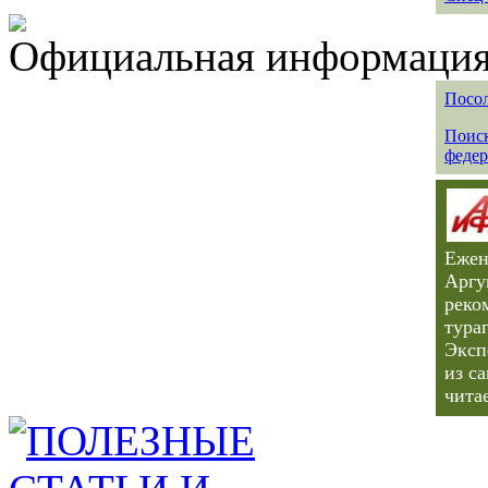
Официальная информация 
Посол
Поиск
федер
Ежен
Аргу
реко
тура
Эксп
из с
чита