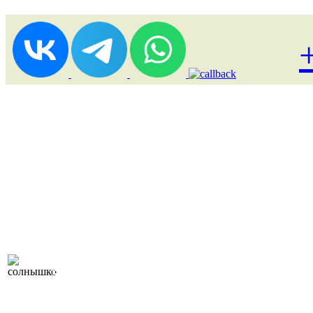
Лоукост (выгодные) туры