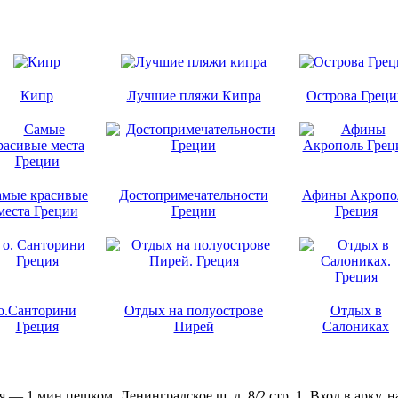
Кипр
Лучшие пляжи Кипра
Острова Грец
амые красивые
Достопримечательности
Афины Акропо
места Греции
Греции
Греция
о.Санторини
Отдых на полуострове
Отдых в
Греция
Пирей
Салониках
ая — 1 мин пешком, Ленинградское ш. д. 8/2 стр. 1. Вход в арк