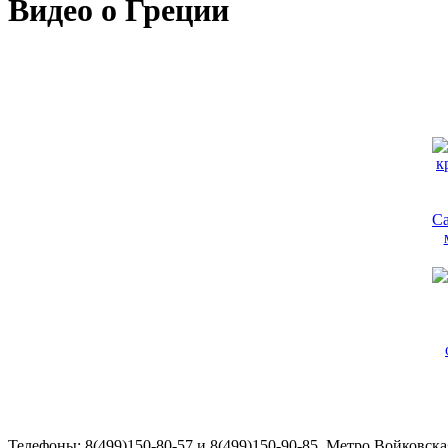
Видео о Греции
С
Телефоны: 8(499)150-80-57 и 8(499)150-90-85. Метро Войковск