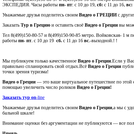
ЭКСПЕДИЯ. Часы работы
пн- пт
: с 10 до 19,
сб:
с 11 до 16,
вс:
Уважаемые друзья поделитесь своим
Видео о ГРЕЦИИ
с други
Заказать
Тур в Грецию
и оставить своё
Видео о Греции
вы мож
Тел 8(499)150-80-57 и 8(499)150-90-85 метро. Войковская- 1 
работы
пн- пт
. с 10 до 19
сб.
с 11 до 16
вс
.-выходной.! !
Мы публикуем только качественное
Видео о Греции
.Если у Ва
правильно спланировать свой отдых.Всё
Видео о Греции
публи
точки зрения туризма!
Видео о Греции
— это ваше виртуальное путешествие по этой
помощью увеличить число роликов
Видео о Греции!
Заказать тур on
-line
Уважаемые друзья поделитесь своим
Видео о Греции
,а мы с у
бальной шкале!
Внимание оценки без аргументации не публикуются — все поля
Израиль