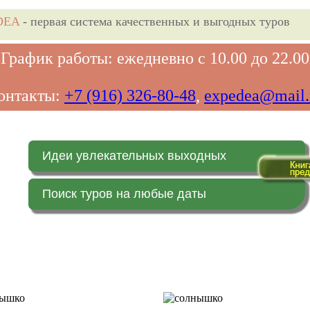
DEA
- первая система качественных и выгодных туров
График работы: ежедневно с 10.00 до 22.00
онтакты:
+7 (916) 326-80-48
,
expedea@mail.
Идеи увлекательных выходных
Поиск туров на любые даты
Главная страница
Заказ on-line (