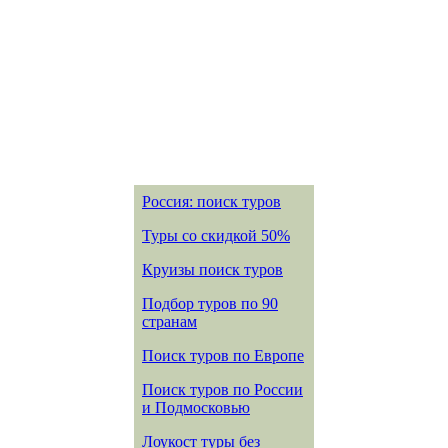
Россия: поиск туров
Туры со скидкой 50%
Круизы поиск туров
Подбор туров по 90
странам
Поиск туров по Европе
Поиск туров по России
и Подмосковью
Лоукост туры без