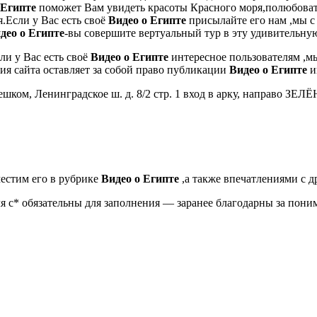
 Египте
поможет Вам увидеть красоты Красного моря,полюбова
.Если у Вас есть своё
Видео о Египте
присылайте его нам ,мы 
део о Египте
-вы совершите вертуальный тур в эту удивительну
ли у Вас есть своё
Видео о Египте
интересное пользователям ,мы
ия сайта оставляет за собой право публикации
Видео о Египте
и
м пешком, Ленинградское ш. д. 8/2 стр. 1 вход в арку, направо
естим его в рубрике
Видео о Египте
,а также впечатлениями с д
 с* обязательны для заполнения — заранее благодарны за пони