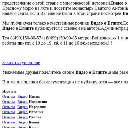
представление о этой стране с многовековой историей.
Видео о
Красному морю на яхте и посетите монастырь Святого Антония
нашего сайта.Если Вы ещё не были в этой стране посмотрев
Ви
Мы публикуем только качественные ролики
Видео о Египте.
Ес
Видео о Египте
публикуется с ссылкой на автора.Администрац
Тел 8(499)150-80-57 и 8(499)150-90-85 метро. Войковская- 1 
работы
пн- пт
. с 10 до 19
сб.
с 11 до 16
вс
.-выходной.! !
Заказать тур on-line
Уважаемые друзья поделитесь своим
Видео о Египте
,а мы разм
Внимание оценки без аргументации не публикуются — все поля
Израиль
Отзывы
|
Видео
Индия
Отзывы
|
Видео
Индонезия
Отзывы
|
Видео
Иордания
Отзывы
|
Видео
Испания
Отзывы
|
Видео
Италия
Отзывы
|
Видео
Кения
Отзывы
|
Видео
Кипр