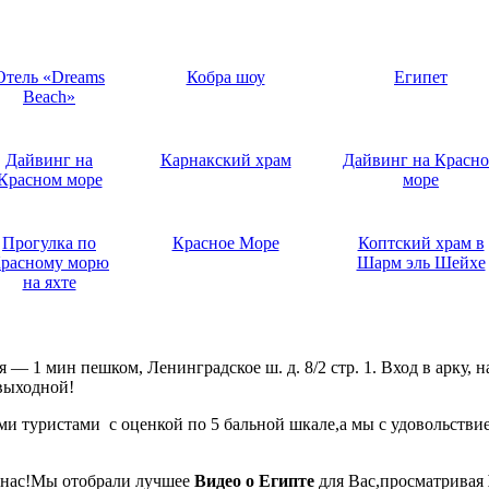
Отель «Dreams
Кобра шоу
Египет
Beach»
Дайвинг на
Карнакский храм
Дайвинг на Красн
Красном море
море
Прогулка по
Красное Море
Коптский храм в
расному морю
Шарм эль Шейхе
на яхте
ая — 1 мин пешком, Ленинградское ш. д. 8/2 стр. 1. Вход в арк
ыходной!
ми туристами с оценкой по 5 бальной шкале,а мы с удовольств
 нас!Мы отобрали лучшее
Видео о Египте
для Вас,просматривая