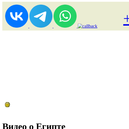
Лоукост (выгодные) туры
Видео о Египте