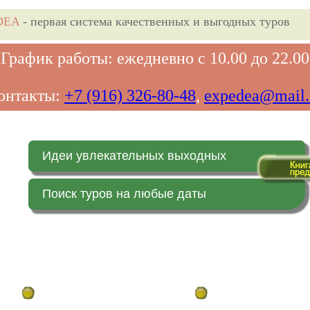
DEA
- первая система качественных и выгодных туров
График работы: ежедневно с 10.00 до 22.00
онтакты:
+7 (916) 326-80-48
,
expedea@mail.
Идеи увлекательных выходных
Поиск туров на любые даты
Главная страница
Заказ on-line (в реальн