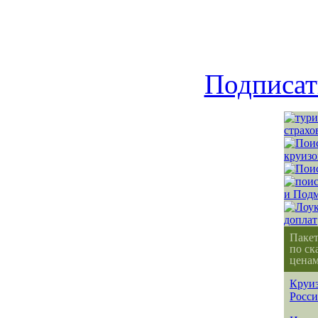
Подписат
Паке
по ск
ценам
Круиз
Росс