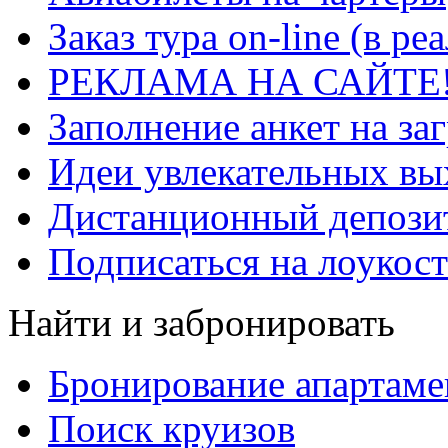
Заказ тура on-line (в р
РЕКЛАМА НА САЙТЕ
Заполнение анкет на за
Идеи увлекательных в
Дистанционный депозит
Подписаться на лоукост
Найти и забронировать
Бронирование апартаме
Поиск круизов