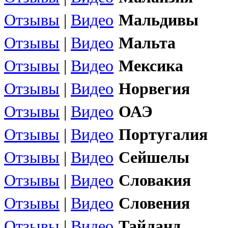
Отзывы
|
Видео
Мальдивы
Отзывы
|
Видео
Мальта
Отзывы
|
Видео
Мексика
Отзывы
|
Видео
Норвегия
Отзывы
|
Видео
ОАЭ
Отзывы
|
Видео
Португалия
Отзывы
|
Видео
Сейшелы
Отзывы
|
Видео
Словакия
Отзывы
|
Видео
Словения
Отзывы
|
Видео
Тайланд