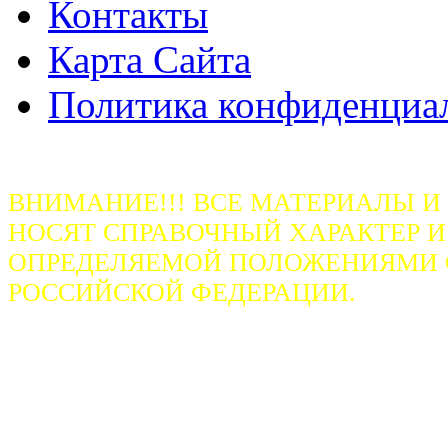
Контакты
Карта Сайта
Политика конфиденциа
ВНИМАНИЕ!!! ВСЕ МАТЕРИАЛЫ И
НОСЯТ СПРАВОЧНЫЙ ХАРАКТЕР И
ОПРЕДЕЛЯЕМОЙ ПОЛОЖЕНИЯМИ СТ
РОССИЙСКОЙ ФЕДЕРАЦИИ.