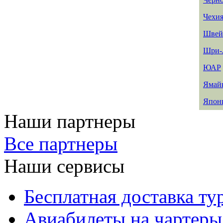
Чехи
Швей
Шри-
ЮАР
Ямай
Япон
Наши партнеры
Все партнеры
Наши сервисы
Бесплатная доставка ту
Авиабилеты на чартеры