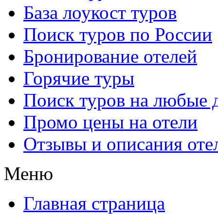
База лоукост туров
Поиск туров по России
Бронирование отелей
Горячие туры
Поиск туров на любые 
Промо цены на отели
Отзывы и описания оте
Меню
Главная страница