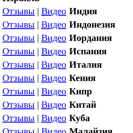
Отзывы
|
Видео
Индия
Отзывы
|
Видео
Индонезия
Отзывы
|
Видео
Иордания
Отзывы
|
Видео
Испания
Отзывы
|
Видео
Италия
Отзывы
|
Видео
Кения
Отзывы
|
Видео
Кипр
Отзывы
|
Видео
Китай
Отзывы
|
Видео
Куба
Отзывы
|
Видео
Малайзия