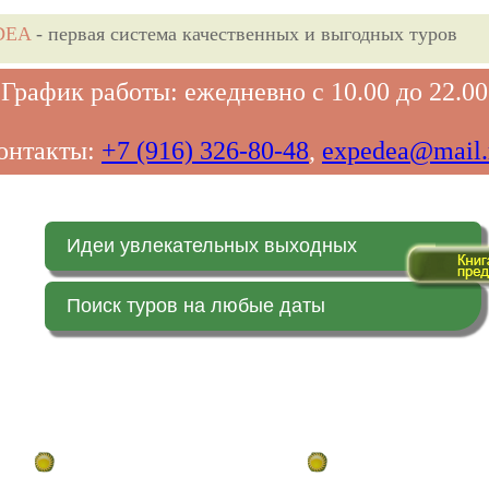
DEA
- первая система качественных и выгодных туров
График работы: ежедневно с 10.00 до 22.00
онтакты:
+7 (916) 326-80-48
,
expedea@mail.
Идеи увлекательных выходных
Поиск туров на любые даты
Главная страница
Заказ on-line (в реальн