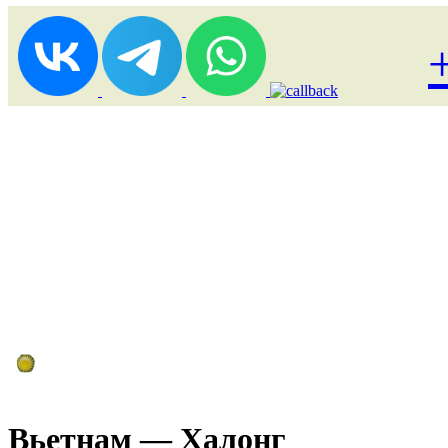
Лоукост (выгодные) туры
Вьетнам — Халонг