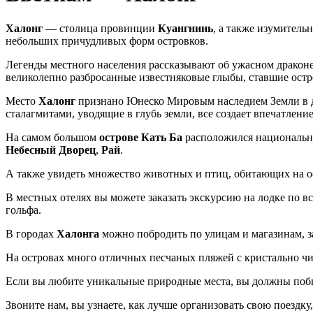
Халонг
— столица провинции
Куангнинь
, а также изумитель
небольших причудливых форм островков.
Легенды местного населения рассказывают об ужасном драконе,
великолепно разбросанные известняковые глыбы, ставшие остр
Место
Халонг
признано Юнеско Мировым наследием Земли в де
сталагмитами, уводящие в глубь земли, все создает впечатлени
На самом большом
острове Кать Ба
расположился национальны
Небесный Дворец
,
Рай
.
А также увидеть множество животных и птиц, обитающих на ост
В местных отелях вы можете заказать экскурсию на лодке по вс
гольфа.
В городах
Халонга
можно побродить по улицам и магазинам, з
На островах много отличных песчаных пляжей с кристально чис
Если вы любите уникальные природные места, вы должны поб
Звоните нам, вы узнаете, как лучше организовать свою поездку