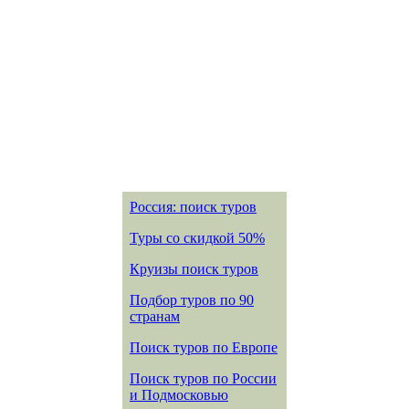
Россия: поиск туров
Туры со скидкой 50%
Круизы поиск туров
Подбор туров по 90
странам
Поиск туров по Европе
Поиск туров по России
и Подмосковью