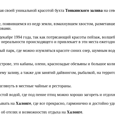
ная своей уникальной красотой бухта
Тонкинского залива
на сев
 появившемся из недр земли, взмахнувшем хвостом, разметавшем
овами.
кабре 1994 года, так как потрясающий красоты пейзаж, волшебн
е нереальности происходящего и привлекает в эти места ежегодн
й парк, где можно изумляться красоте синих озер, шумным во
рове, это кабаны, олени, краснозадые обезьяны и большое коли
ему заливу, а также для занятий дайвингом, рыбалкой, на терри
аглянуть в местные чайные и рестораны.
той водой, где под пение птиц можно хорошо загореть и отдохн
ывать на
Халонге
, где все прекрасно, гармонично и достойно уд
, об отелях и возможностях отдыха на
Халонге
.