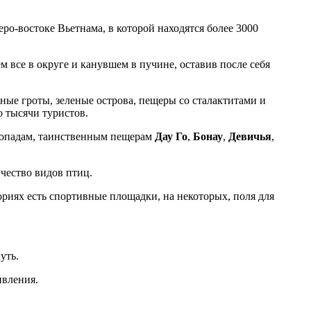
еро-востоке Вьетнама, в которой находятся более 3000
 все в округе и канувшем в пучине, оставив после себя
ые гроты, зеленые острова, пещеры со сталактитами и
о тысячи туристов.
допадам, таинственным пещерам
Дау Го
,
Бонау
,
Девичья
,
чество видов птиц.
ториях есть спортивные площадки, на некоторых, поля для
уть.
ивления.