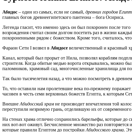
Абидос
– один из самых, если не самый,
древних городов Егип
главных богов древнеегипетского пантеона – бога Осириса.
Легенда гласит, что именно здесь он был похоронен после тог
возрождения считал своим долгом посетить раз в жизни кажд
похороненными рядом с божеством. Кроме того, считалось, что
Фараон Сети I возвел в
Абидосе
величественный и красивый хр
Канал, который был прорыт от Нила, позволял кораблям подплы
строителя. Когда обитые медью ворота открывались, можно было
паломников, храмовый сад, многочисленные хранилища для п
Так было тысячелетия назад, а что можно посмотреть в древне
То, что оставили нам пролетевшие века по-прежнему поражает
часовен в честь семи верховных божеств Египта, к которым Сет
Внешне
Абидосский храм
не производит впечатления той колос
переступили незримую грань, отделившую их от современного
На стенах храма отлично сохранились барельефы, которые до с
них вот-вот оживут. Бесчисленное множество раз повторяется и
которые правили Египтом до постройки
Абидосского храма
. Э