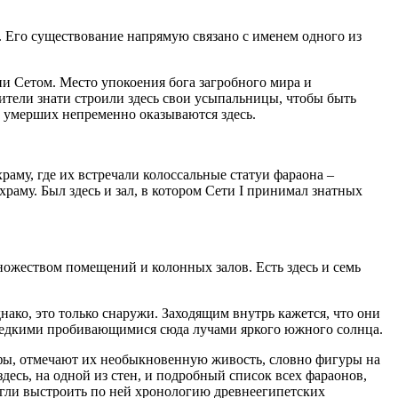
 Его существование напрямую связано с именем одного из
ни Сетом. Место упокоения бога загробного мира и
ители знати строили здесь свои усыпальницы, чтобы быть
и умерших непременно оказываются здесь.
раму, где их встречали колоссальные статуи фараона –
раму. Был здесь и зал, в котором Сети I принимал знатных
ножеством помещений и колонных залов. Есть здесь и семь
ако, это только снаружи. Заходящим внутрь кажется, что они
редкими пробивающимися сюда лучами яркого южного солнца.
ьефы, отмечают их необыкновенную живость, словно фигуры на
десь, на одной из стен, и подробный список всех фараонов,
гли выстроить по ней хронологию древнеегипетских