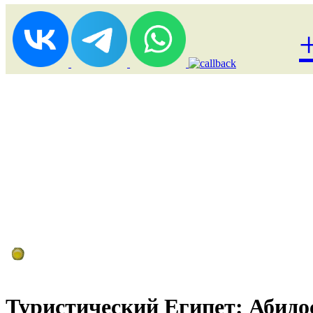
Лоукост (выгодные) туры
Туристический Египет: Абидо