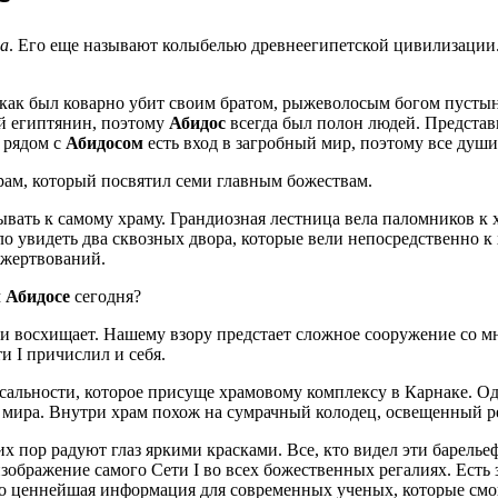
та
. Его еще называют колыбелью древнеегипетской цивилизации.
о как был коварно убит своим братом, рыжеволосым богом пусты
ый египтянин, поэтому
Абидос
всегда был полон людей. Представ
 рядом с
Абидосом
есть вход в загробный мир, поэтому все душ
ам, который посвятил семи главным божествам.
вать к самому храму. Грандиозная лестница вела паломников к х
 увидеть два сквозных двора, которые вели непосредственно к х
ожертвований.
м
Абидосе
сегодня?
 и восхищает. Нашему взору предстает сложное сооружение со м
и I причислил и себя.
сальности, которое присуще храмовому комплексу в Карнаке. Одн
 мира. Внутри храм похож на сумрачный колодец, освещенный 
их пор радуют глаз яркими красками. Все, кто видел эти барел
зображение самого Сети I во всех божественных регалиях. Есть з
то ценнейшая информация для современных ученых, которые смо