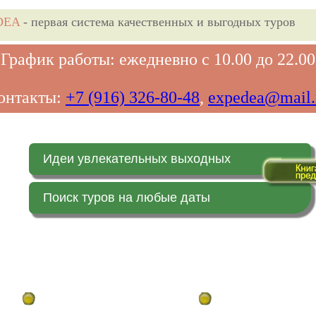
DEA
- первая система качественных и выгодных туров
График работы: ежедневно с 10.00 до 22.00
онтакты:
+7 (916) 326-80-48
,
expedea@mail.
Идеи увлекательных выходных
Поиск туров на любые даты
Главная страница
Заказ on-line (в реальн