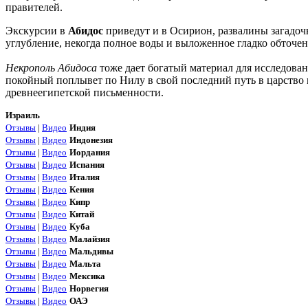
правителей.
Экскурсии в
Абидос
приведут и в Осирион, развалины загадоч
углубление, некогда полное воды и выложенное гладко обточ
Некрополь Абидоса
тоже дает богатый материал для исследован
покойный поплывет по Нилу в свой последний путь в царство ме
древнеегипетской письменности.
Израиль
Отзывы
|
Видео
Индия
Отзывы
|
Видео
Индонезия
Отзывы
|
Видео
Иордания
Отзывы
|
Видео
Испания
Отзывы
|
Видео
Италия
Отзывы
|
Видео
Кения
Отзывы
|
Видео
Кипр
Отзывы
|
Видео
Китай
Отзывы
|
Видео
Куба
Отзывы
|
Видео
Малайзия
Отзывы
|
Видео
Мальдивы
Отзывы
|
Видео
Мальта
Отзывы
|
Видео
Мексика
Отзывы
|
Видео
Норвегия
Отзывы
|
Видео
ОАЭ