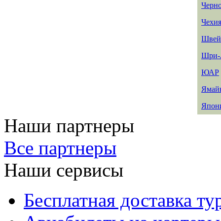
Черн
Чехи
Швей
Шри-
ЮАР
Ямай
Япон
Наши партнеры
Все партнеры
Наши сервисы
Бесплатная доставка ту