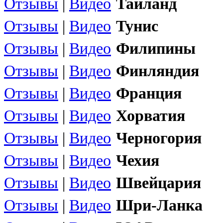
Отзывы
|
Видео
Тайланд
Отзывы
|
Видео
Тунис
Отзывы
|
Видео
Филипины
Отзывы
|
Видео
Финляндия
Отзывы
|
Видео
Франция
Отзывы
|
Видео
Хорватия
Отзывы
|
Видео
Черногория
Отзывы
|
Видео
Чехия
Отзывы
|
Видео
Швейцария
Отзывы
|
Видео
Шри-Ланка