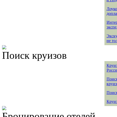
Лоуко
допла
Интер
эксп
Экск
не то
Поиск круизов
Круиз
Росс
Поис
круиз
Поиск
Круиз
Бронирование отелей