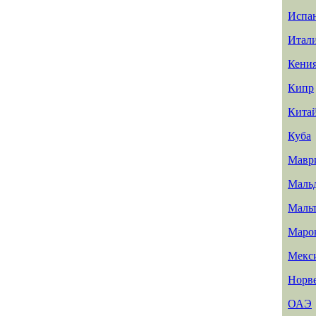
Испа
Итал
Кени
Кипр
Кита
Куба
Мавр
Маль
Маль
Маро
Мекс
Норв
ОАЭ