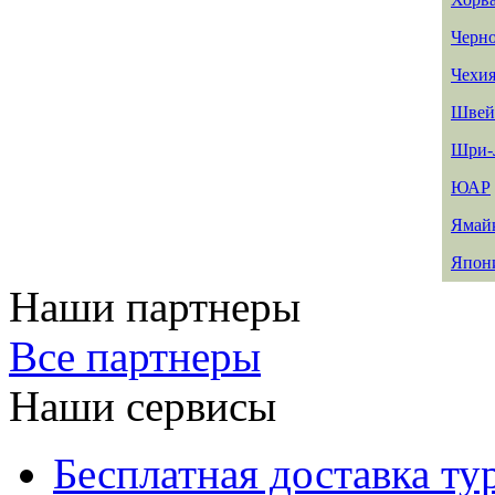
Черн
Чехи
Швей
Шри-
ЮАР
Ямай
Япон
Наши партнеры
Все партнеры
Наши сервисы
Бесплатная доставка ту