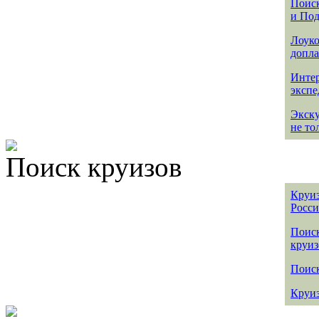
Поиск
и По
Лоуко
допла
Интер
эксп
Экск
не то
Поиск круизов
Круиз
Росс
Поис
круиз
Поиск
Круиз