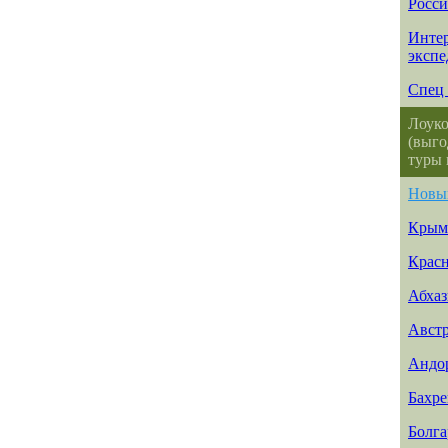
Росс
Интер
эксп
Спец 
Лоуко
(выго
туры 
Новы
Крым
Красн
Абхаз
Авст
Андо
Бахр
Болга