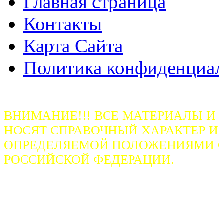
Главная страница
Контакты
Карта Сайта
Политика конфиденциа
ВНИМАНИЕ!!! ВСЕ МАТЕРИАЛЫ И
НОСЯТ СПРАВОЧНЫЙ ХАРАКТЕР И
ОПРЕДЕЛЯЕМОЙ ПОЛОЖЕНИЯМИ СТ
РОССИЙСКОЙ ФЕДЕРАЦИИ.