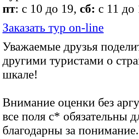
пт
: с 10 до 19,
сб:
с 11 до
Заказать тур on-line
Уважаемые друзья подели
другими туристами о стра
шкале!
Внимание оценки без арг
все поля с* обязательны 
благодарны за понимание.