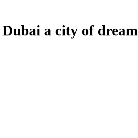
Dubai a city of dream