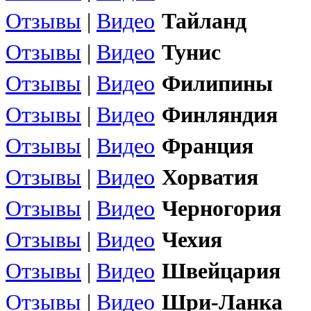
Отзывы
|
Видео
Тайланд
Отзывы
|
Видео
Тунис
Отзывы
|
Видео
Филипины
Отзывы
|
Видео
Финляндия
Отзывы
|
Видео
Франция
Отзывы
|
Видео
Хорватия
Отзывы
|
Видео
Черногория
Отзывы
|
Видео
Чехия
Отзывы
|
Видео
Швейцария
Отзывы
|
Видео
Шри-Ланка