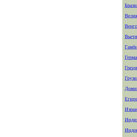
Брази
Вели
Венг
Вьет
Гамб
Герм
Греци
Грузи
Доми
Егип
Изра
Инди
Индо