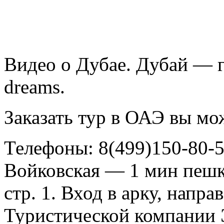
Видео о Дубае. Дубай —
dreams.
Заказать тур в ОАЭ вы мож
Телефоны: 8(499)150-80-5
Войковская — 1 мин пешко
стр. 1. Вход в арку, нап
Туристической компани