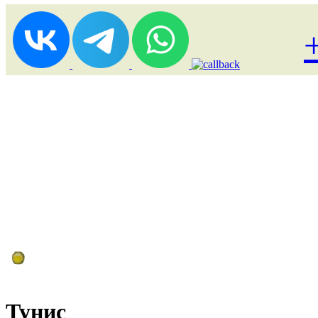
Лоукост (выгодные) туры
Тунис