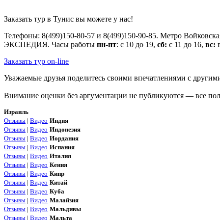
Заказать тур в Тунис вы можете у нас!
Телефоны: 8(499)150-80-57 и 8(499)150-90-85. Метро Войковск
ЭКСПЕДИЯ. Часы работы
пн-пт
: с 10 до 19,
сб:
с 11 до 16,
вс:
в
Заказать тур on-line
Уважаемые друзья поделитесь своими впечатлениями с другими 
Внимание оценки без аргументации не публикуются — все поля
Израиль
Отзывы
|
Видео
Индия
Отзывы
|
Видео
Индонезия
Отзывы
|
Видео
Иордания
Отзывы
|
Видео
Испания
Отзывы
|
Видео
Италия
Отзывы
|
Видео
Кения
Отзывы
|
Видео
Кипр
Отзывы
|
Видео
Китай
Отзывы
|
Видео
Куба
Отзывы
|
Видео
Малайзия
Отзывы
|
Видео
Мальдивы
Отзывы
|
Видео
Мальта