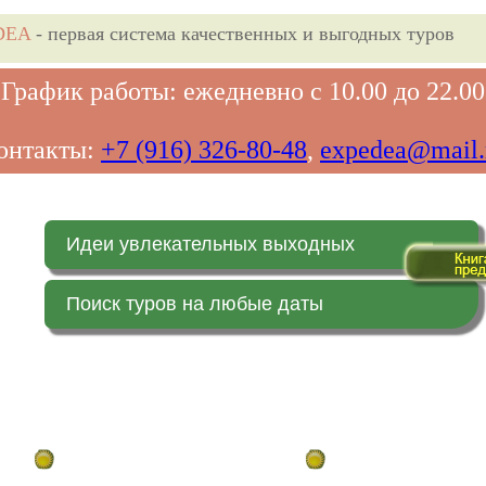
DEA
- первая система качественных и выгодных туров
График работы: ежедневно с 10.00 до 22.00
онтакты:
+7 (916) 326-80-48
,
expedea@mail.
Идеи увлекательных выходных
Поиск туров на любые даты
Главная страница
Заказ on-line (в реальн