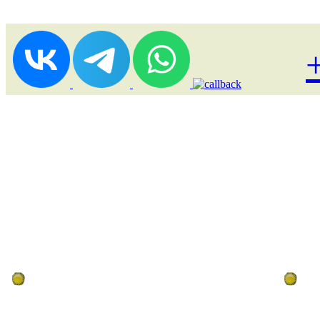
Лоукост (выгодные) туры
По