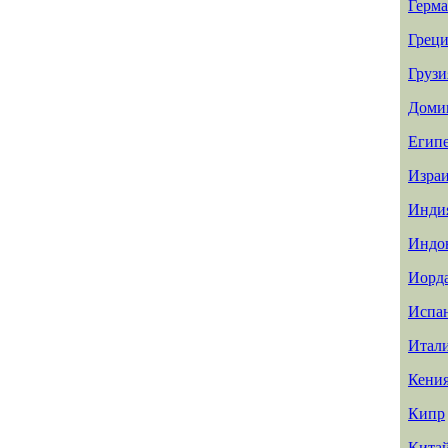
Герм
Греци
Грузи
Доми
Егип
Изра
Инди
Индо
Иорд
Испа
Итал
Кени
Кипр
Кита