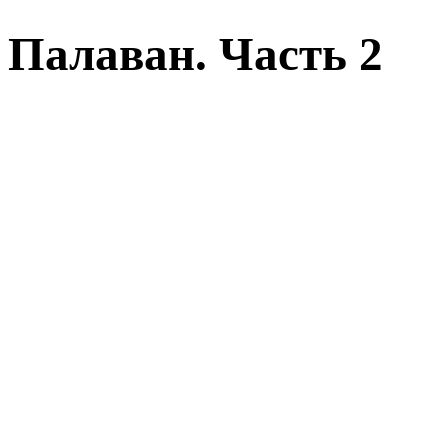
Палаван. Часть 2