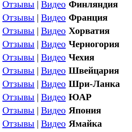
Отзывы
|
Видео
Финляндия
Отзывы
|
Видео
Франция
Отзывы
|
Видео
Хорватия
Отзывы
|
Видео
Черногория
Отзывы
|
Видео
Чехия
Отзывы
|
Видео
Швейцария
Отзывы
|
Видео
Шри-Ланка
Отзывы
|
Видео
ЮАР
Отзывы
|
Видео
Япония
Отзывы
|
Видео
Ямайка