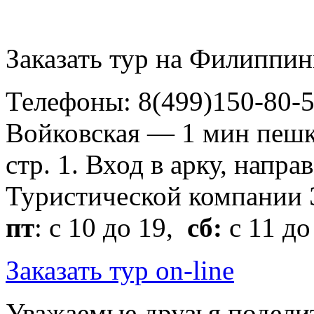
Заказать тур на Филиппин
Телефоны: 8(499)150-80-5
Войковская — 1 мин пешко
стр. 1. Вход в арку, нап
Туристической компани
пт
: с 10 до 19,
сб:
с 11 до
Заказать тур on-line
Уважаемые друзья подели