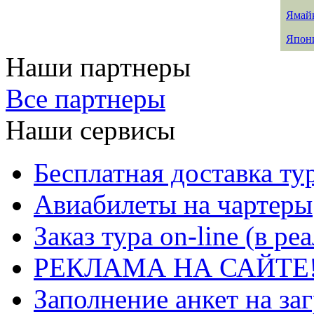
Ямай
Япон
Наши партнеры
Все партнеры
Наши сервисы
Бесплатная доставка ту
Авиабилеты на чартеры
Заказ тура on-line (в р
РЕКЛАМА НА САЙТЕ
Заполнение анкет на за