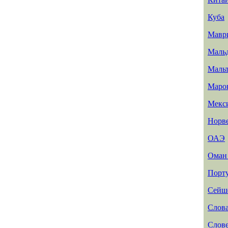
Куба
Мавр
Маль
Маль
Маро
Мекс
Норв
ОАЭ
Ома
Порт
Сейш
Слов
Слов