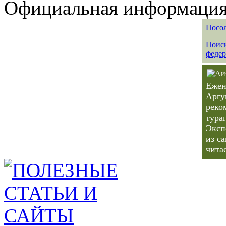
Официальная информация 
Посол
Поиск
федер
Ежен
Аргу
реко
тура
Эксп
из с
чита