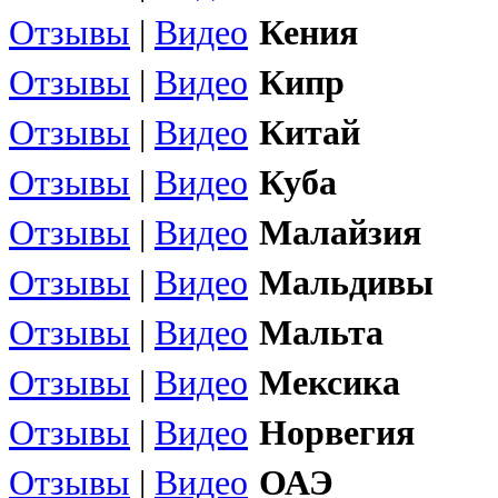
Отзывы
|
Видео
Кения
Отзывы
|
Видео
Кипр
Отзывы
|
Видео
Китай
Отзывы
|
Видео
Куба
Отзывы
|
Видео
Малайзия
Отзывы
|
Видео
Мальдивы
Отзывы
|
Видео
Мальта
Отзывы
|
Видео
Мексика
Отзывы
|
Видео
Норвегия
Отзывы
|
Видео
ОАЭ