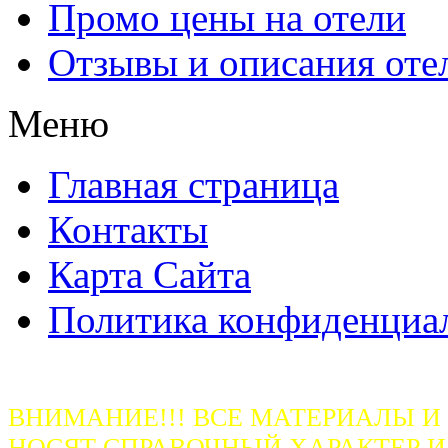
Промо цены на отели
Отзывы и описания оте
Меню
Главная страница
Контакты
Карта Сайта
Политика конфиденциа
ВНИМАНИЕ!!! ВСЕ МАТЕРИАЛЫ И
НОСЯТ СПРАВОЧНЫЙ ХАРАКТЕР И