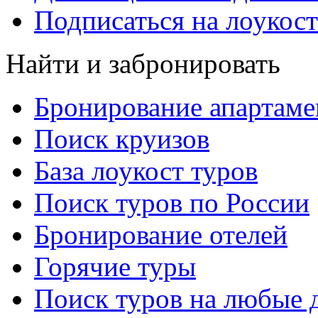
Подписаться на лоукост
Найти и забронировать
Бронирование апартаме
Поиск круизов
База лоукост туров
Поиск туров по России
Бронирование отелей
Горячие туры
Поиск туров на любые 