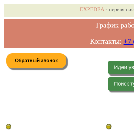
EXPEDEA
- первая си
График рабо
Контакты:
+7 
Обратный звонок
Идеи у
Поиск т
Дистанционное бронирование туров
Главная стр