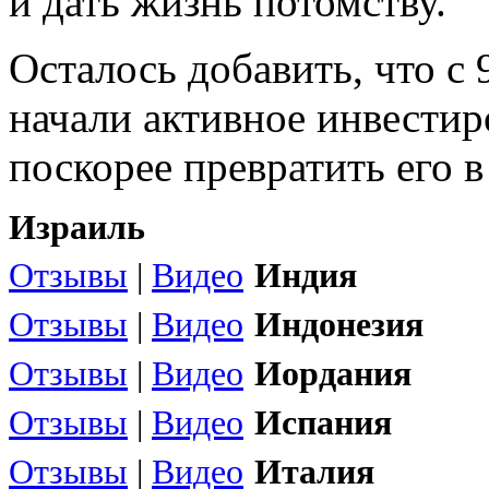
и дать жизнь потомству.
Осталось добавить, что с 
начали активное инвестиро
поскорее превратить его в
Израиль
Отзывы
|
Видео
Индия
Отзывы
|
Видео
Индонезия
Отзывы
|
Видео
Иордания
Отзывы
|
Видео
Испания
Отзывы
|
Видео
Италия