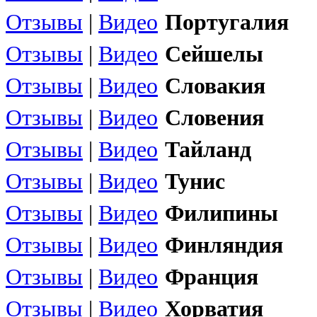
Отзывы
|
Видео
Португалия
Отзывы
|
Видео
Сейшелы
Отзывы
|
Видео
Словакия
Отзывы
|
Видео
Словения
Отзывы
|
Видео
Тайланд
Отзывы
|
Видео
Тунис
Отзывы
|
Видео
Филипины
Отзывы
|
Видео
Финляндия
Отзывы
|
Видео
Франция
Отзывы
|
Видео
Хорватия