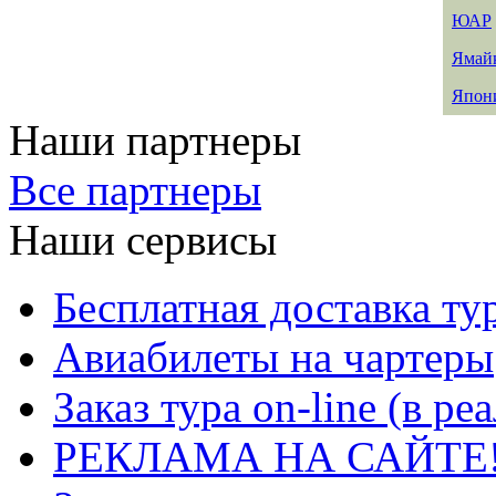
ЮАР
Ямай
Япон
Наши партнеры
Все партнеры
Наши сервисы
Бесплатная доставка ту
Авиабилеты на чартеры
Заказ тура on-line (в р
РЕКЛАМА НА САЙТЕ