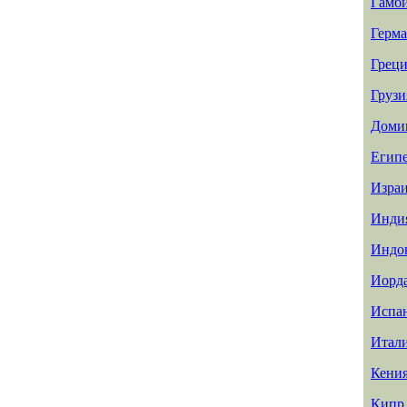
Гамб
Герм
Греци
Грузи
Доми
Егип
Изра
Инди
Индо
Иорд
Испа
Итал
Кени
Кипр