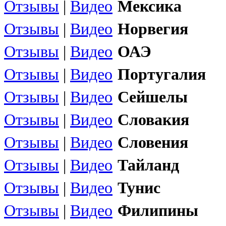
Отзывы
|
Видео
Мексика
Отзывы
|
Видео
Норвегия
Отзывы
|
Видео
ОАЭ
Отзывы
|
Видео
Португалия
Отзывы
|
Видео
Сейшелы
Отзывы
|
Видео
Словакия
Отзывы
|
Видео
Словения
Отзывы
|
Видео
Тайланд
Отзывы
|
Видео
Тунис
Отзывы
|
Видео
Филипины