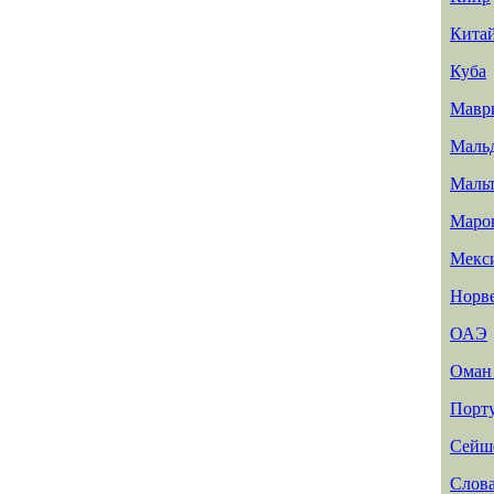
Кита
Куба
Мавр
Маль
Маль
Маро
Мекс
Норв
ОАЭ
Ома
Порт
Сейш
Слов