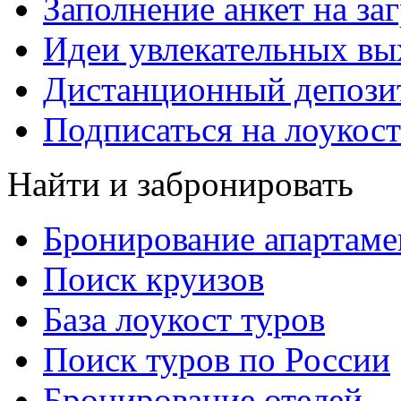
Заполнение анкет на за
Идеи увлекательных в
Дистанционный депозит
Подписаться на лоукост
Найти и забронировать
Бронирование апартаме
Поиск круизов
База лоукост туров
Поиск туров по России
Бронирование отелей