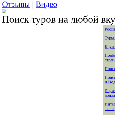
Отзывы
|
Видео
Поиск туров на любой вку
Росси
Туры 
Круиз
Подбо
стран
Поиск
Поиск
и По
Лоуко
допла
Интер
эксп