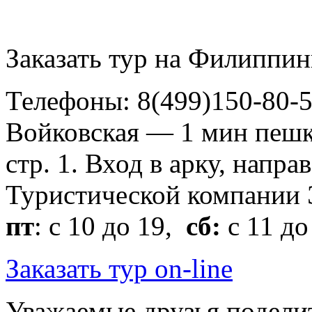
Заказать тур на Филиппин
Телефоны: 8(499)150-80-5
Войковская — 1 мин пешко
стр. 1. Вход в арку, нап
Туристической компани
пт
: с 10 до 19,
сб:
с 11 до
Заказать тур on-line
Уважаемые друзья подели