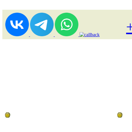
Лоукост (выгодные) туры
По