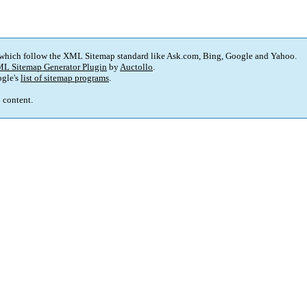
 which follow the XML Sitemap standard like Ask.com, Bing, Google and Yahoo.
L Sitemap Generator Plugin
by
Auctollo
.
gle's
list of sitemap programs
.
p content.