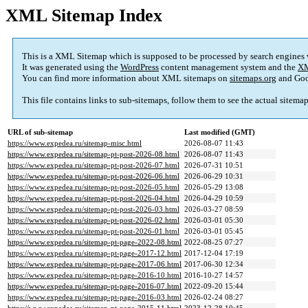
XML Sitemap Index
This is a XML Sitemap which is supposed to be processed by search engines
It was generated using the
WordPress
content management system and the
XM
You can find more information about XML sitemaps on
sitemaps.org
and Goo
This file contains links to sub-sitemaps, follow them to see the actual sitema
URL of sub-sitemap
Last modified (GMT)
https://www.expedea.ru/sitemap-misc.html
2026-08-07 11:43
https://www.expedea.ru/sitemap-pt-post-2026-08.html
2026-08-07 11:43
https://www.expedea.ru/sitemap-pt-post-2026-07.html
2026-07-31 10:51
https://www.expedea.ru/sitemap-pt-post-2026-06.html
2026-06-29 10:31
https://www.expedea.ru/sitemap-pt-post-2026-05.html
2026-05-29 13:08
https://www.expedea.ru/sitemap-pt-post-2026-04.html
2026-04-29 10:59
https://www.expedea.ru/sitemap-pt-post-2026-03.html
2026-03-27 08:59
https://www.expedea.ru/sitemap-pt-post-2026-02.html
2026-03-01 05:30
https://www.expedea.ru/sitemap-pt-post-2026-01.html
2026-03-01 05:45
https://www.expedea.ru/sitemap-pt-page-2022-08.html
2022-08-25 07:27
https://www.expedea.ru/sitemap-pt-page-2017-12.html
2017-12-04 17:19
https://www.expedea.ru/sitemap-pt-page-2017-06.html
2017-06-30 12:34
https://www.expedea.ru/sitemap-pt-page-2016-10.html
2016-10-27 14:57
https://www.expedea.ru/sitemap-pt-page-2016-07.html
2022-09-20 15:44
https://www.expedea.ru/sitemap-pt-page-2016-03.html
2026-02-24 08:27