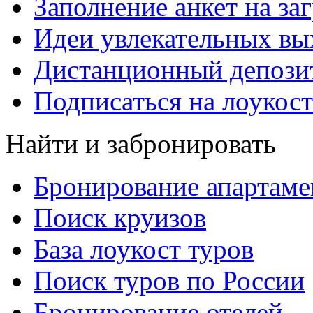
Заполнение анкет на за
Идеи увлекательных в
Дистанционный депозит
Подписаться на лоукост
Найти и забронировать
Бронирование апартаме
Поиск круизов
База лоукост туров
Поиск туров по России
Бронирование отелей