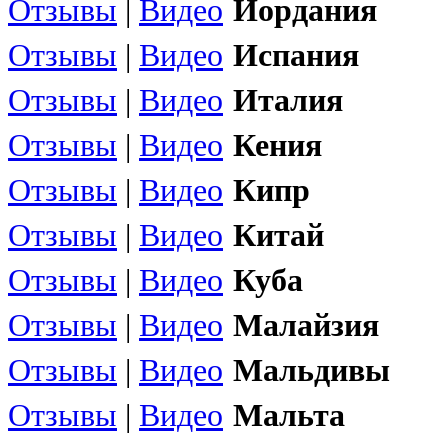
Отзывы
|
Видео
Иордания
Отзывы
|
Видео
Испания
Отзывы
|
Видео
Италия
Отзывы
|
Видео
Кения
Отзывы
|
Видео
Кипр
Отзывы
|
Видео
Китай
Отзывы
|
Видео
Куба
Отзывы
|
Видео
Малайзия
Отзывы
|
Видео
Мальдивы
Отзывы
|
Видео
Мальта