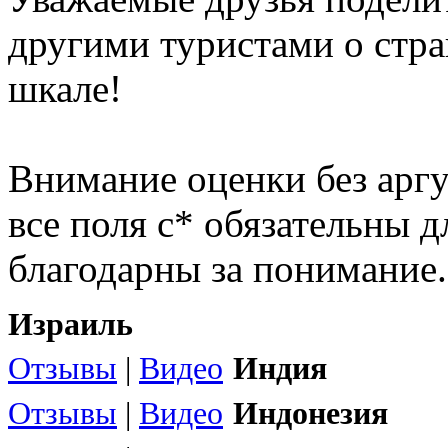
другими туристами о стра
шкале!
Внимание оценки без арг
все поля с* обязательны 
благодарны за понимание.
Израиль
Отзывы
|
Видео
Индия
Отзывы
|
Видео
Индонезия