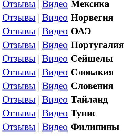
Отзывы
|
Видео
Мексика
Отзывы
|
Видео
Норвегия
Отзывы
|
Видео
ОАЭ
Отзывы
|
Видео
Португалия
Отзывы
|
Видео
Сейшелы
Отзывы
|
Видео
Словакия
Отзывы
|
Видео
Словения
Отзывы
|
Видео
Тайланд
Отзывы
|
Видео
Тунис
Отзывы
|
Видео
Филипины