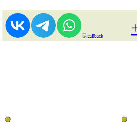
Лоукост (выгодные) туры
По