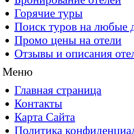
Горячие туры
Поиск туров на любые 
Промо цены на отели
Отзывы и описания оте
Меню
Главная страница
Контакты
Карта Сайта
Политика конфиденциа