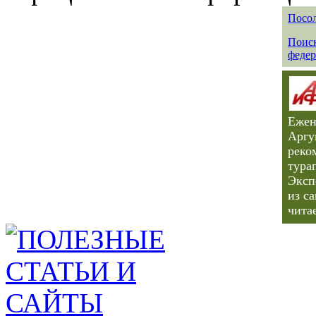
Посол
Поиск
федер
Ежен
Аргу
реко
тура
Эксп
из с
чита