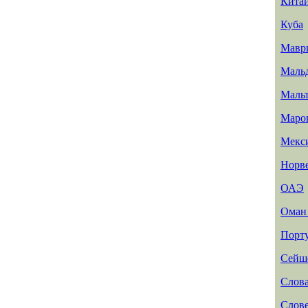
Кита
Куба
Мавр
Маль
Маль
Маро
Мекс
Норв
ОАЭ
Ома
Порт
Сейш
Слов
Слов