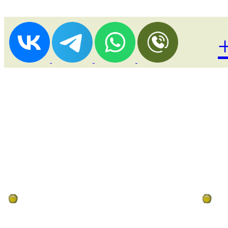
Лоукост (выгодные) туры
По