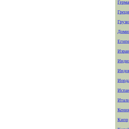
Герм
Греци
Грузи
Доми
Егип
Изра
Инди
Индо
Иорд
Испа
Итал
Кени
Кипр