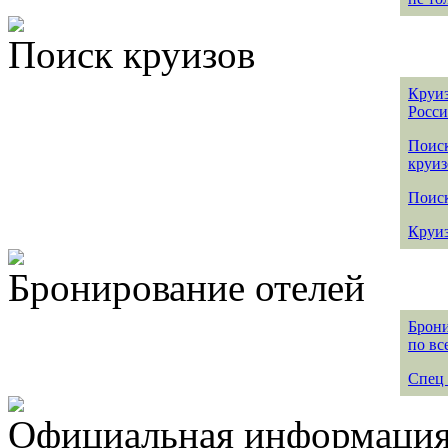
Поиск круизов
Круиз
Росс
Поис
круиз
Поиск
Круиз
Бронирование отелей
Брони
по вс
Спец 
Официальная информация 