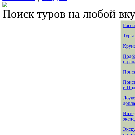
Поиск туров на любой вку
Росси
Туры 
Круиз
Подбо
стран
Поиск
Поиск
и По
Лоуко
допла
Интер
эксп
Экск
не то