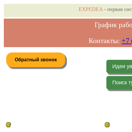
EXPEDEA
- первая си
График рабо
Контакты:
+7 
Обратный звонок
Идеи у
Поиск т
Дистанционное бронирование туров
Главная стр