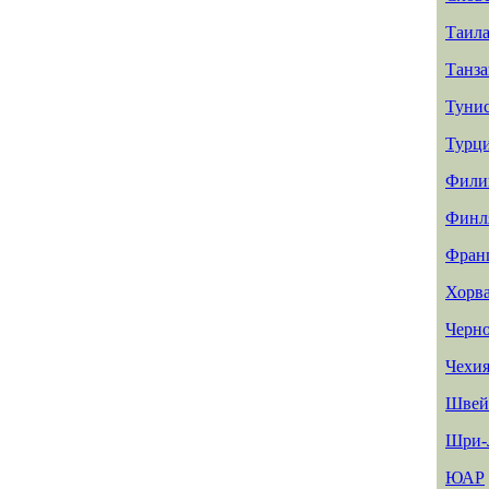
Таил
Танз
Туни
Турц
Фили
Финл
Фран
Хорв
Черн
Чехи
Швей
Шри-
ЮАР