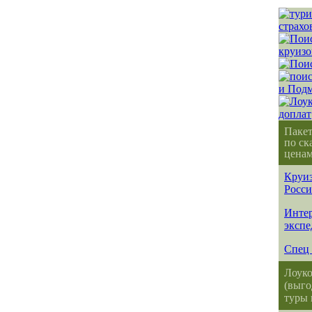
Паке
по ск
ценам
Круиз
Росс
Интер
эксп
Спец 
Лоуко
(выго
туры 