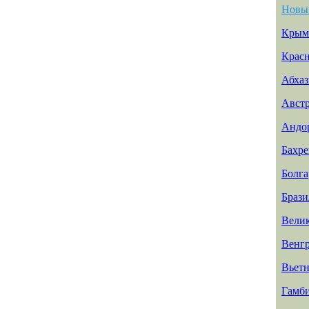
Новы
Крым
Красн
Абхаз
Авст
Андо
Бахр
Болга
Брази
Вели
Венг
Вьет
Гамб