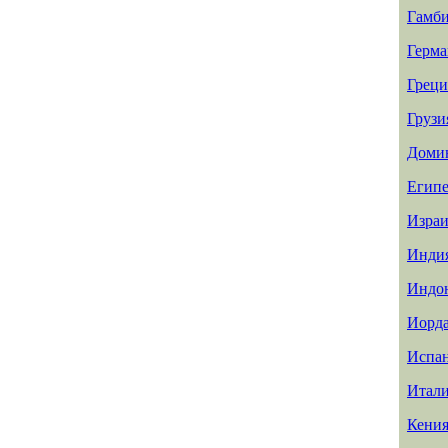
Гамб
Герма
Греци
Грузи
Доми
Египе
Израи
Инди
Индо
Иорд
Испа
Итал
Кени