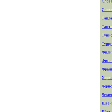
Слов
Слов
Таил
Танз
Туни
Турц
Фили
Финл
Фран
Хорва
Черно
Чехия
Швей
Шри-