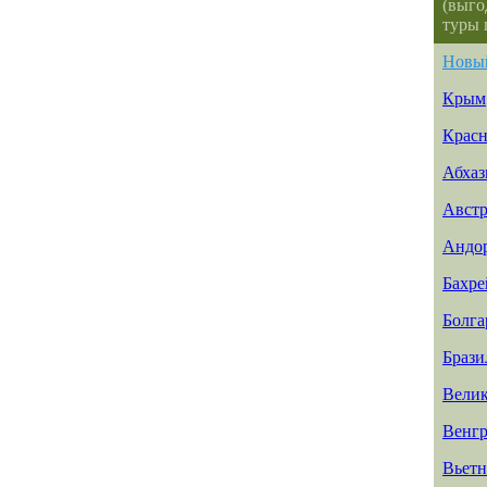
(выго
туры 
Новы
Крым
Красн
Абхаз
Авст
Андо
Бахр
Болга
Брази
Велик
Венг
Вьет