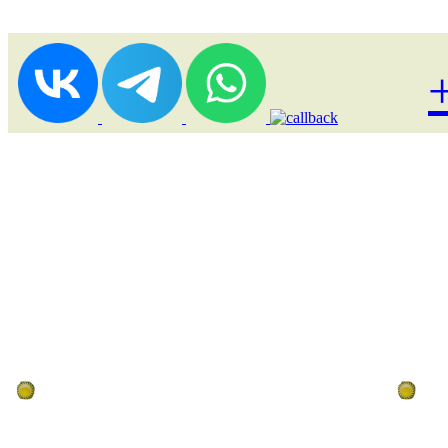
Лоукост (выгодные) туры
По