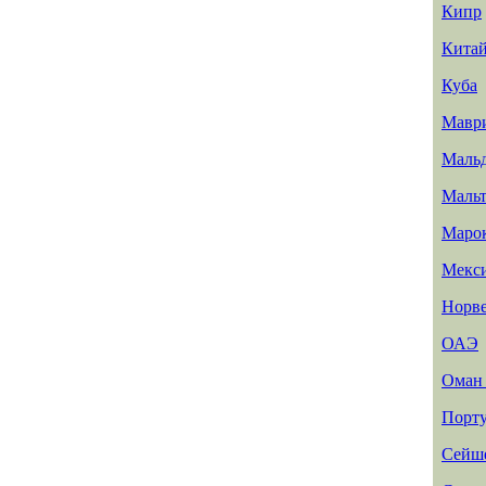
Кипр
Кита
Куба
Мавр
Маль
Мальт
Маро
Мекс
Норв
ОАЭ
Ома
Порту
Сейш