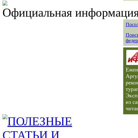
Официальная информация 
Посол
Поиск
федер
Ежен
Аргу
реко
тура
Эксп
из с
чита