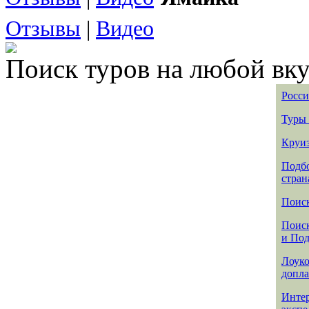
Отзывы
|
Видео
Поиск туров на любой вку
Росси
Туры 
Круиз
Подбо
стран
Поиск
Поиск
и По
Лоуко
допла
Интер