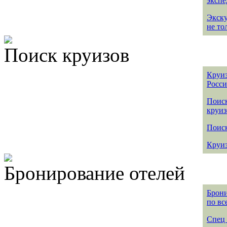
эксп
Экск
не то
Поиск круизов
Круиз
Росс
Поис
круиз
Поиск
Круиз
Бронирование отелей
Брони
по вс
Спец 