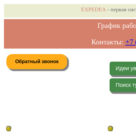
EXPEDEA
- первая си
График рабо
Контакты:
+7 
Обратный звонок
Идеи у
Поиск т
Дистанционное бронирование туров
Главная стр