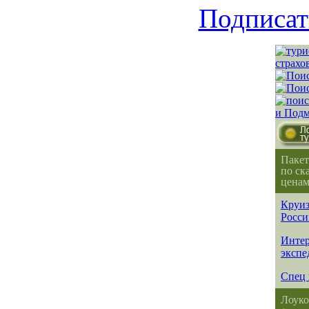
Подписат
Пакет
по ск
ценам
Круиз
Росси
Интер
экспе
Спец 
Лоуко