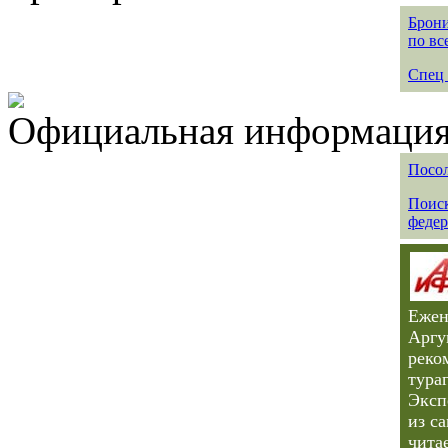
Брони
по вс
Спец 
Официальная информация 
Посол
Поиск
федер
Ежен
Аргу
реко
тура
Эксп
из с
чита