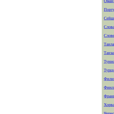
Ома
Порт
Сейш
Слов
Слов
Таил
Танз
Туни
Турц
Фили
Финл
Фран
Хорв
Черн