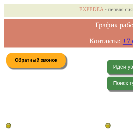
EXPEDEA
- первая си
График рабо
Контакты:
+7 
Обратный звонок
Идеи у
Поиск т
Дистанционное бронирование туров
Главная стр