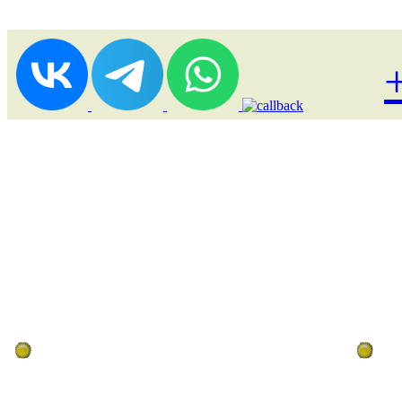
Лоукост (выгодные) туры
По