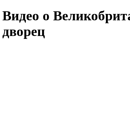
Видео о Великобрит
дворец