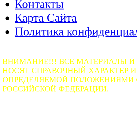
Контакты
Карта Сайта
Политика конфиденциа
ВНИМАНИЕ!!! ВСЕ МАТЕРИАЛЫ И
НОСЯТ СПРАВОЧНЫЙ ХАРАКТЕР И
ОПРЕДЕЛЯЕМОЙ ПОЛОЖЕНИЯМИ СТ
РОССИЙСКОЙ ФЕДЕРАЦИИ.