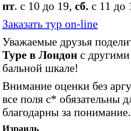
пт
. с 10 до 19,
сб.
с 11 до 
Заказать тур on-line
Уважаемые друзья подели
Туре в Лондон
с другими
бальной шкале!
Внимание оценки без арг
все поля с* обязательны 
благодарны за понимание.
Израиль