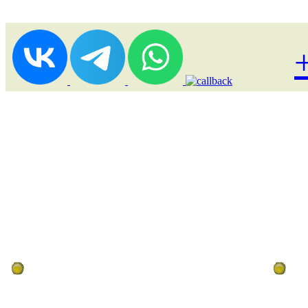
Лоукост (выгодные) туры
По