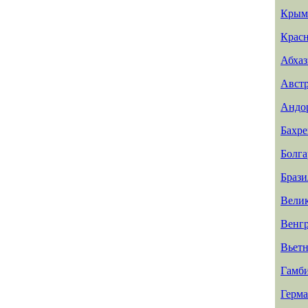
Крым
Красн
Абхаз
Авст
Андо
Бахр
Болга
Брази
Вели
Венг
Вьет
Гамб
Герм