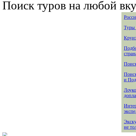
Поиск туров на любой вку
Росси
Туры 
Круиз
Подбо
стран
Поиск
Поиск
и По
Лоуко
допла
Интер
эксп
Экск
не то