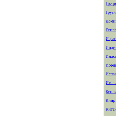
Греци
Грузи
Доми
Егип
Изра
Инди
Индо
Иорд
Испа
Итал
Кени
Кипр
Кита