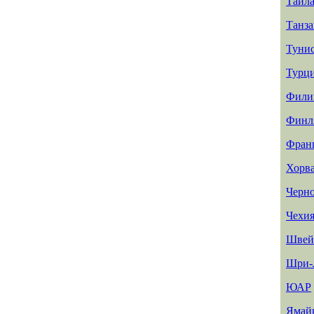
Таил
Танз
Туни
Турц
Фили
Финл
Фран
Хорв
Черн
Чехи
Швей
Шри-
ЮАР
Ямай