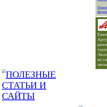
Поиск
федер
Ежен
Аргу
реко
тура
Эксп
из с
чита