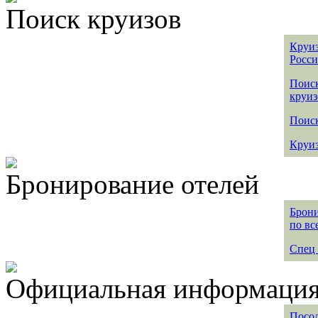
Поиск круизов
Круиз
Росс
Поис
круиз
Поиск
Круиз
Бронирование отелей
Брони
по вс
Спец 
Официальная информация 
Посол