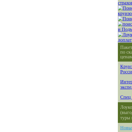
Паке
по ск
ценам
Круиз
Росс
Интер
эксп
Спец 
Лоуко
(выго
туры 
Новы