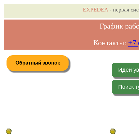
EXPEDEA
- первая си
График рабо
Контакты:
+7 
Обратный звонок
Идеи у
Поиск т
Дистанционное бронирование туров
Главная стр