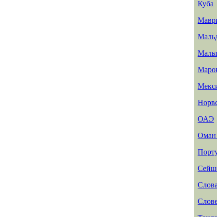
Куба
Мавр
Маль
Маль
Маро
Мекс
Норв
ОАЭ
Ома
Порт
Сейш
Слов
Слов