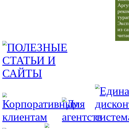
Аргу
реко
тура
Эксп
из с
чита