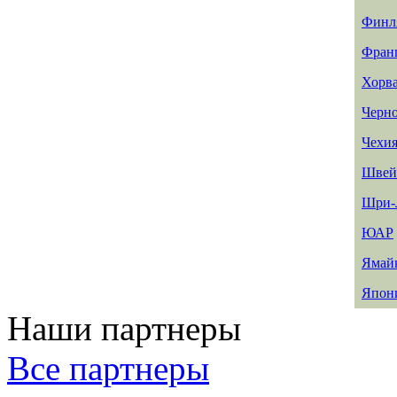
Финл
Фран
Хорв
Черн
Чехи
Швей
Шри-
ЮАР
Ямай
Япон
Наши партнеры
Все партнеры