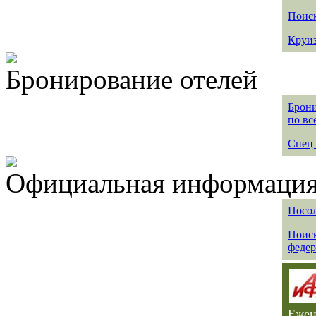
Поиск
Круиз
Бронирование отелей
Брони
по вс
Спец 
Официальная информация 
Посол
Поиск
федер
Ежен