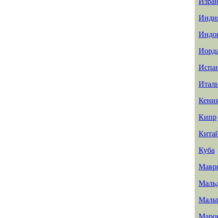
Изра
Инди
Индо
Иорд
Испа
Итал
Кени
Кипр
Кита
Куба
Мавр
Маль
Маль
Маро