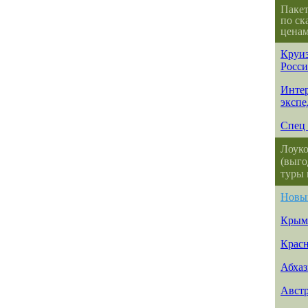
Паке
по ск
ценам
Круиз
Росс
Интер
эксп
Спец 
Лоуко
(выго
туры 
Новы
Крым
Красн
Абхаз
Авст