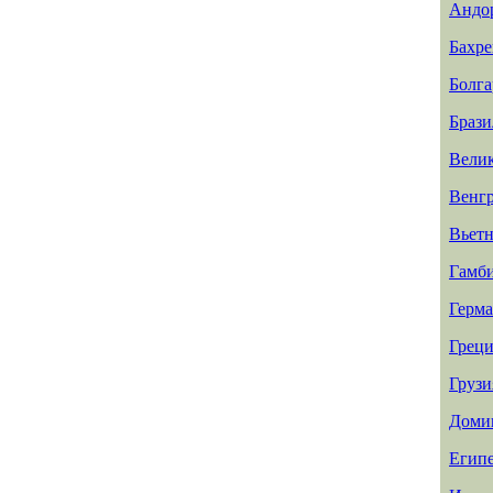
Андо
Бахр
Болга
Брази
Вели
Венг
Вьет
Гамб
Герм
Греци
Грузи
Доми
Егип