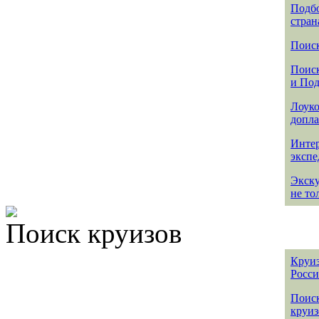
Подбо
стран
Поиск
Поиск
и По
Лоуко
допла
Интер
эксп
Экск
не то
Поиск круизов
Круиз
Росс
Поис
круиз