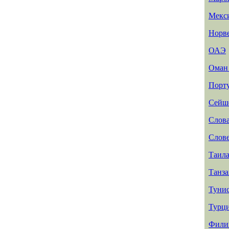
Мекс
Норв
ОАЭ
Ома
Порт
Сейш
Слов
Слов
Таил
Танз
Туни
Турц
Фили