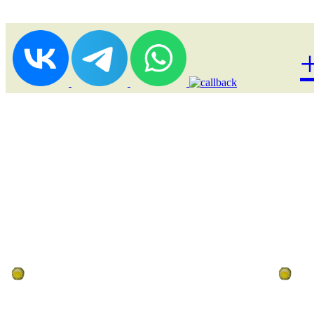
Лоукост (выгодные) туры
По