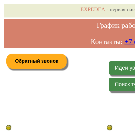
EXPEDEA
- первая си
График рабо
Контакты:
+7 
Обратный звонок
Идеи у
Поиск т
Дистанционное бронирование туров
Главная стр