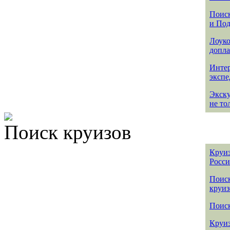
Поиск
и По
Лоуко
допла
Интер
эксп
Экск
не то
Поиск круизов
Круиз
Росс
Поис
круиз
Поиск
Круиз