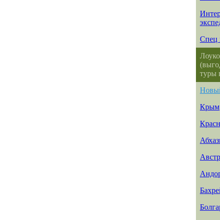
Интер
экспе
Спец 
Лоуко
(выго
туры 
Новы
Крым
Красн
Абхаз
Авст
Андо
Бахр
Болга