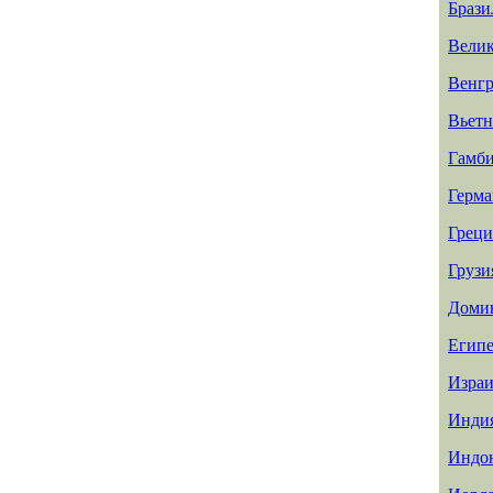
Брази
Велик
Венг
Вьет
Гамб
Герма
Греци
Грузи
Доми
Египе
Израи
Инди
Индо