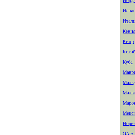
Иорд
Испа
Итал
Кени
Кипр
Кита
Куба
Мавр
Маль
Мальт
Маро
Мекс
Норв
ОАЭ