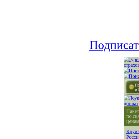
Подписат
Пакет
по ск
ценам
Круиз
Росси