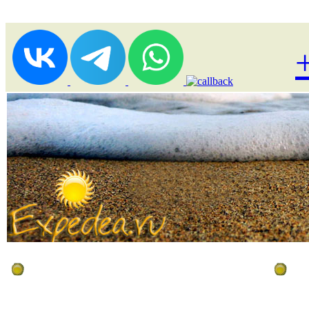
Лоукост (выгодные) туры
По