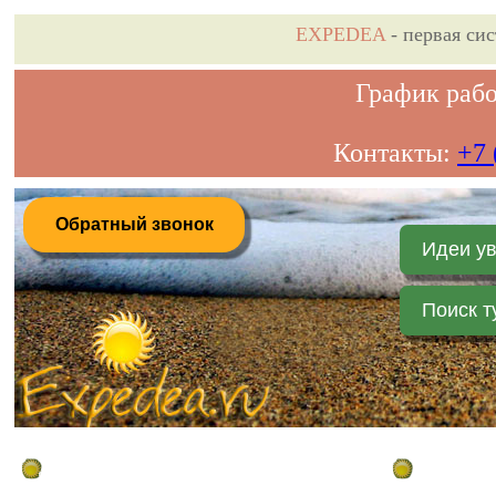
EXPEDEA
- первая си
График рабо
Контакты:
+7 
Обратный звонок
Идеи у
Поиск т
Дистанционное бронирование туров
Главная стр