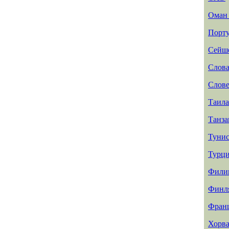
Ома
Порту
Сейш
Слов
Слов
Таил
Танз
Туни
Турц
Фили
Финл
Фран
Хорва