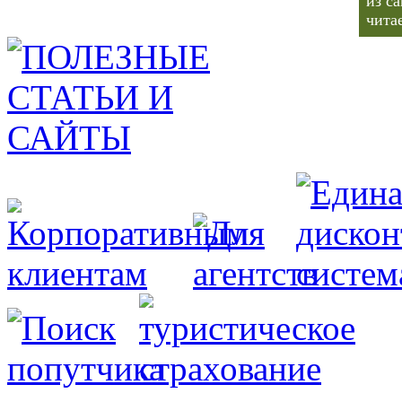
из с
чита