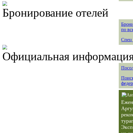
Бронирование отелей
Брони
по вс
Спец 
Официальная информация 
Посол
Поиск
федер
Ежен
Аргу
реко
тура
Эксп