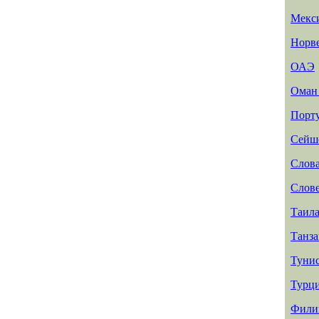
Мекс
Норв
ОАЭ
Ома
Порт
Сейш
Слов
Слов
Таил
Танз
Туни
Турц
Фили