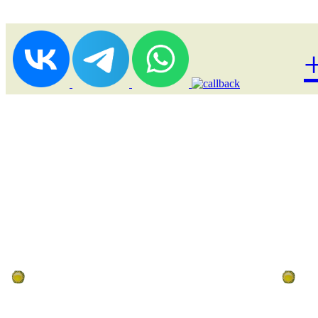
Лоукост (выгодные) туры
По