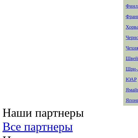
Финл
Фран
Хорв
Черн
Чехи
Швей
Шри-
ЮАР
Ямай
Япон
Наши партнеры
Все партнеры