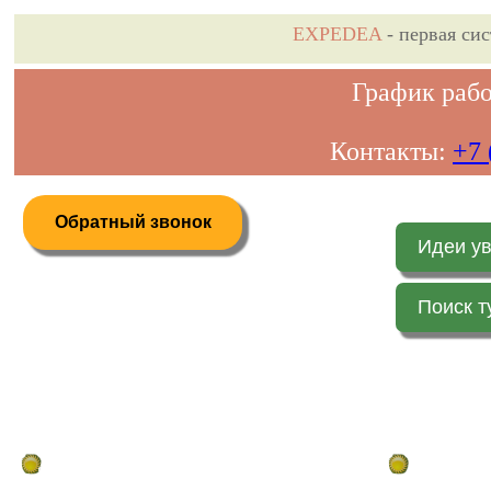
EXPEDEA
- первая си
График рабо
Контакты:
+7 
Обратный звонок
Идеи у
Поиск т
Дистанционное бронирование туров
Главная стр