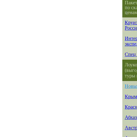
Паке
по ск
ценам
Круиз
Росс
Интер
эксп
Спец 
Лоуко
(выго
туры 
Новы
Крым
Красн
Абхаз
Авст