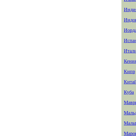
Инди
Индо
Иорд
Испа
Итал
Кени
Кипр
Кита
Куба
Мавр
Маль
Маль
Маро