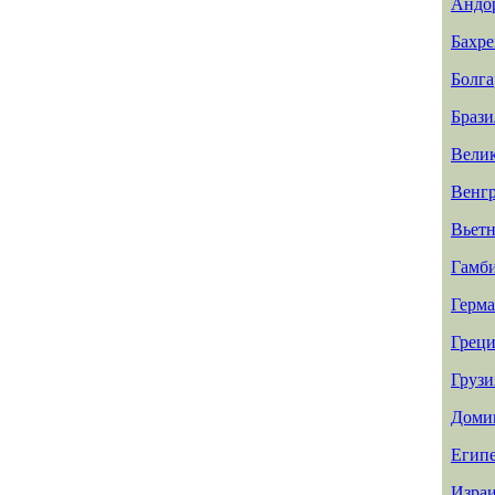
Андо
Бахр
Болга
Брази
Вели
Венг
Вьет
Гамб
Герм
Греци
Грузи
Доми
Егип
Изра