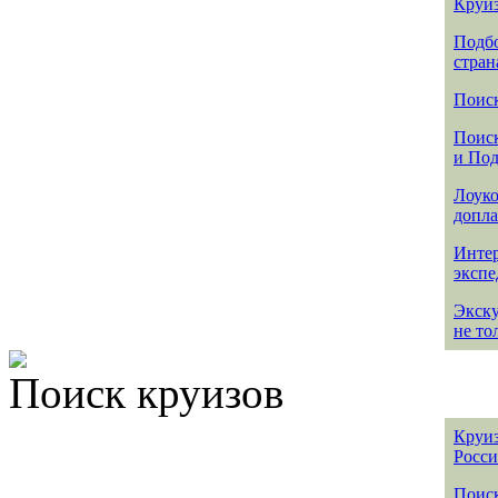
Круиз
Подбо
стран
Поиск
Поиск
и По
Лоуко
допла
Интер
эксп
Экск
не то
Поиск круизов
Круиз
Росс
Поис