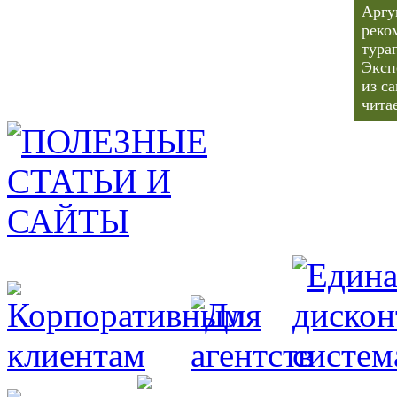
Аргу
реко
тура
Эксп
из с
чита