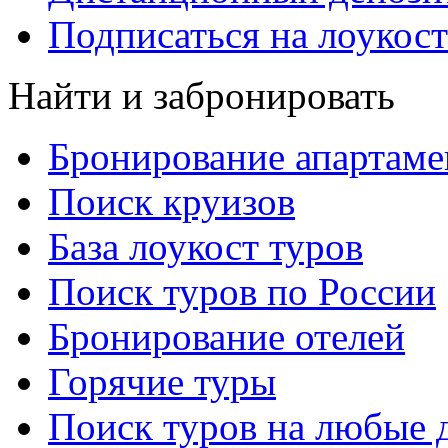
Подписаться на лоукост
Найти и забронировать
Бронирование апартаме
Поиск круизов
База лоукост туров
Поиск туров по России
Бронирование отелей
Горячие туры
Поиск туров на любые 