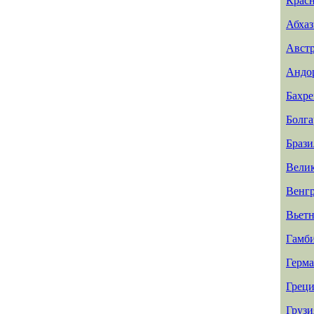
Красн
Абхаз
Авст
Андо
Бахр
Болга
Брази
Вели
Венг
Вьет
Гамб
Герм
Греци
Грузи