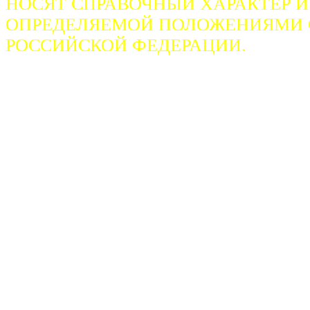
НОСЯТ СПРАВОЧНЫЙ ХАРАКТЕР И
ОПРЕДЕЛЯЕМОЙ ПОЛОЖЕНИЯМИ СТ
РОССИЙСКОЙ ФЕДЕРАЦИИ.