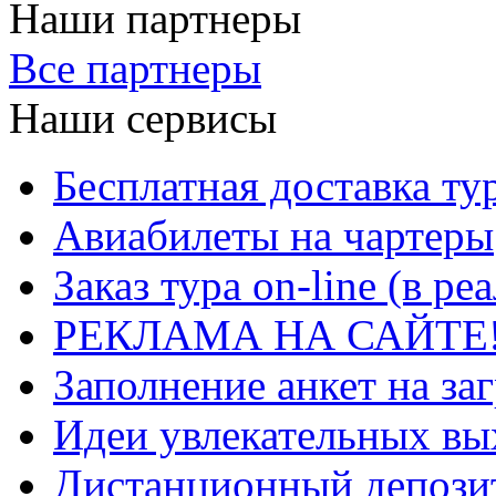
Наши партнеры
Все партнеры
Наши сервисы
Бесплатная доставка ту
Авиабилеты на чартеры
Заказ тура on-line (в р
РЕКЛАМА НА САЙТЕ
Заполнение анкет на за
Идеи увлекательных в
Дистанционный депозит