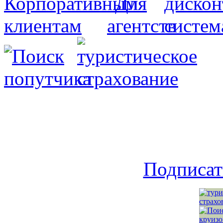
Подписат