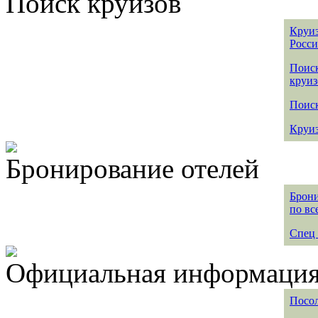
Поиск круизов
Круиз
Росс
Поис
круиз
Поиск
Круиз
Бронирование отелей
Брони
по вс
Спец 
Официальная информация 
Посол