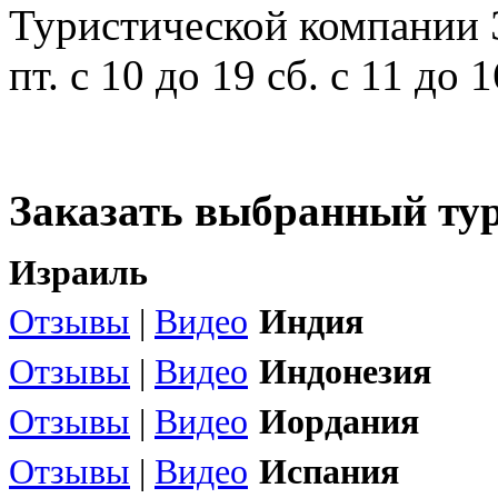
Туристической компании
пт. с 10 до 19 сб. с 11 до
Заказать выбранный тур
Израиль
Отзывы
|
Видео
Индия
Отзывы
|
Видео
Индонезия
Отзывы
|
Видео
Иордания
Отзывы
|
Видео
Испания