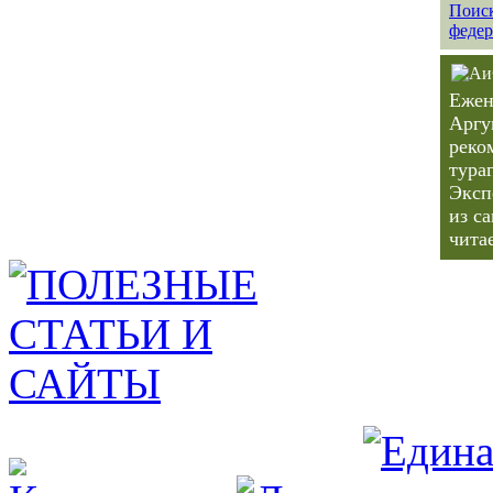
Поиск
федер
Ежен
Аргу
реко
тура
Эксп
из с
чита