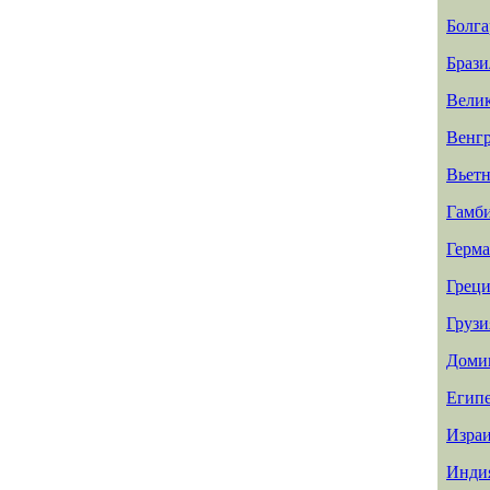
Болга
Брази
Вели
Венг
Вьет
Гамб
Герм
Греци
Грузи
Доми
Егип
Изра
Инди