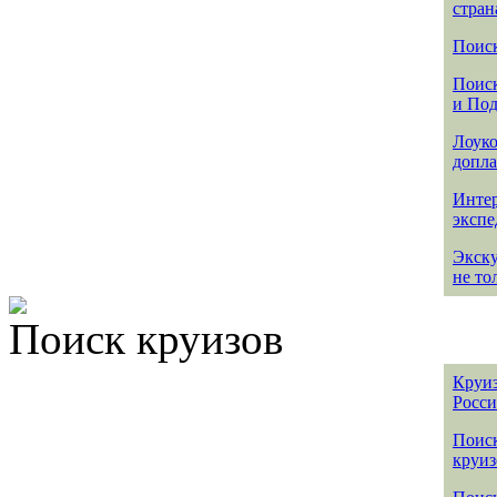
стран
Поиск
Поиск
и По
Лоуко
допла
Интер
эксп
Экск
не то
Поиск круизов
Круиз
Росс
Поис
круиз