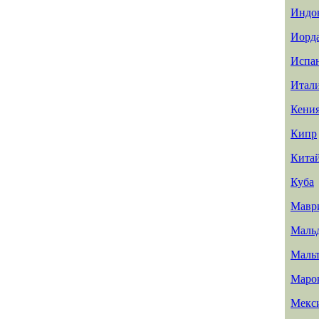
Индо
Иорд
Испа
Итал
Кени
Кипр
Кита
Куба
Мавр
Маль
Маль
Маро
Мекс