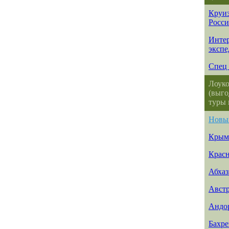
Круиз
Росс
Интер
эксп
Спец 
Лоуко
(выго
туры 
Новы
Крым
Красн
Абхаз
Авст
Андо
Бахр