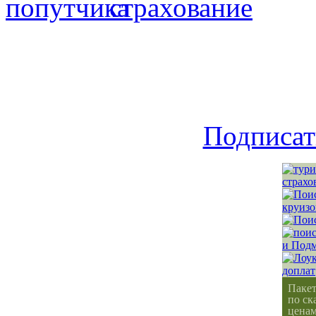
Подписат
Паке
по ск
ценам