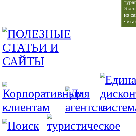
тура
Эксп
из с
чита