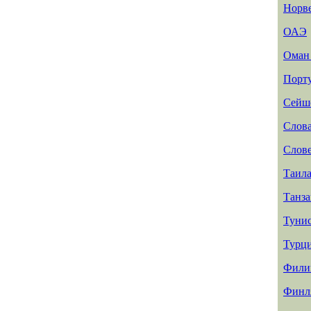
Норв
ОАЭ
Ома
Порт
Сейш
Слов
Слов
Таил
Танз
Туни
Турц
Фили
Финл