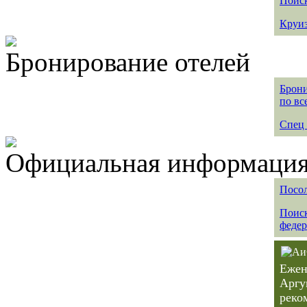
Поиск
Круиз
Бронирование отелей
Брони
по вс
Спец 
Официальная информация 
Посол
Поиск
федер
Ежен
Аргу
реко