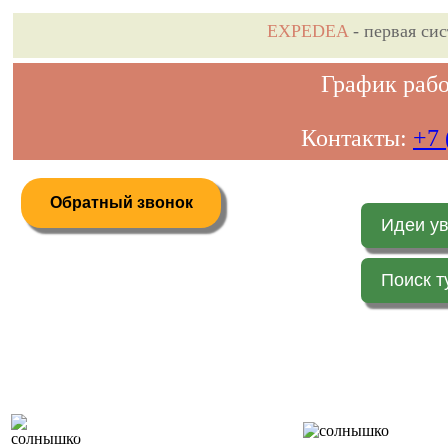
EXPEDEA
- первая си
График рабо
Контакты:
+7 
Обратный звонок
Идеи у
Поиск т
Дистанционное бронирование туров
Главная 