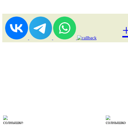
Лоукост (выгодные)
туры