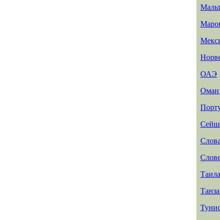
Маль
Маро
Мекс
Норв
ОАЭ
Ома
Порт
Сейш
Слов
Слов
Таил
Танз
Туни