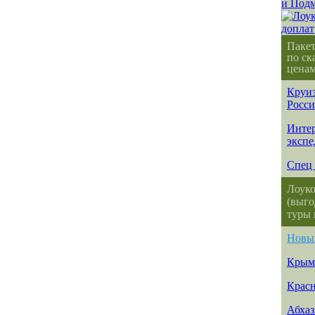
Паке
по ск
ценам
Круиз
Росс
Интер
эксп
Спец 
Лоуко
(выго
туры 
Новы
Крым
Красн
Абхаз