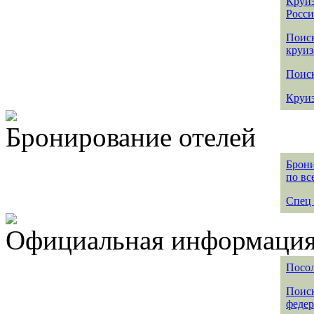
Круиз
Росс
Поис
круиз
Поиск
Круиз
Бронирование отелей
Брони
по вс
Спец 
Официальная информация 
Посол
Поиск
федер