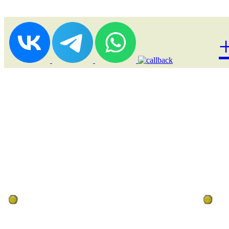
Лоукост (выгодные) туры
По