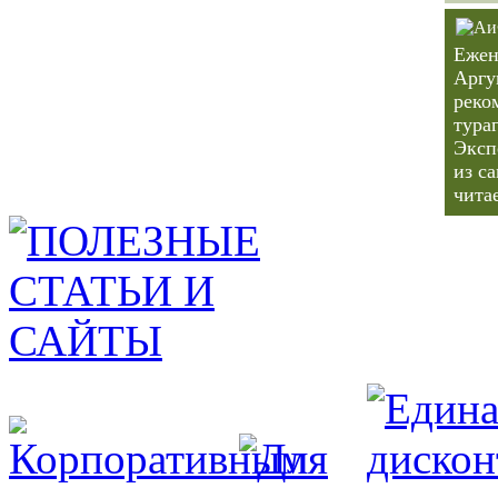
Ежен
Аргу
реко
тура
Эксп
из с
чита