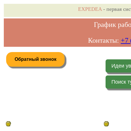
EXPEDEA
- первая си
График рабо
Контакты:
+7 
Обратный звонок
Идеи у
Поиск т
Дистанционное бронирование туров
Главная стр