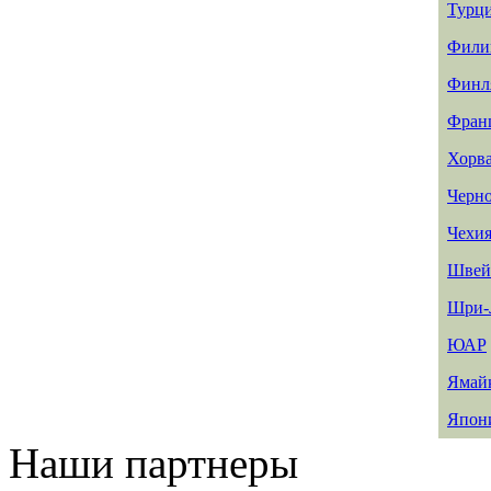
Турц
Фили
Финл
Фран
Хорв
Черн
Чехи
Швей
Шри-
ЮАР
Ямай
Япон
Наши партнеры