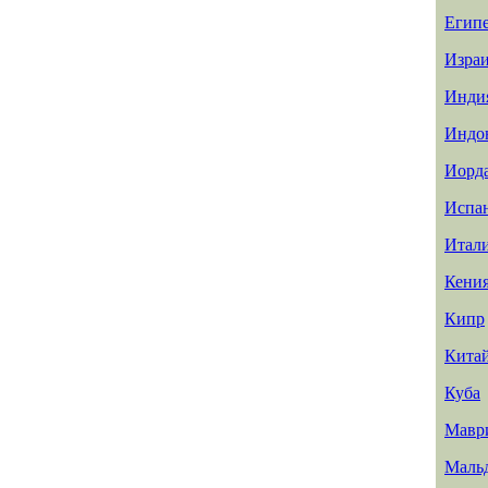
Егип
Изра
Инди
Индо
Иорд
Испа
Итал
Кени
Кипр
Кита
Куба
Мавр
Маль