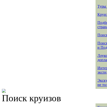
Туры 
Круиз
Подбо
стран
Поиск
Поиск
и По
Лоуко
допла
Интер
эксп
Экск
не то
Поиск круизов