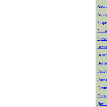
Авст
Андо
Бахр
Болга
Брази
Вели
Венг
Вьет
Гамб
Герм
Греци
Грузи
Доми