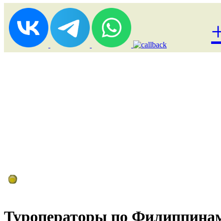
Лоукост (выгодные) туры
Туроператоры по Филиппина