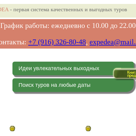
DEA
- первая система качественных и выгодных туров
График работы: ежедневно с 10.00 до 22.00
онтакты:
+7 (916) 326-80-48
,
expedea@mail.
Идеи увлекательных выходных
Поиск туров на любые даты
Главная страница
Заказ on-line (в реальн