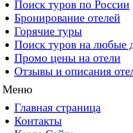
Поиск туров по России
Бронирование отелей
Горячие туры
Поиск туров на любые 
Промо цены на отели
Отзывы и описания оте
Меню
Главная страница
Контакты