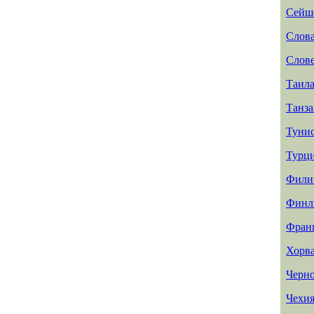
Сейш
Слов
Слов
Таил
Танз
Туни
Турц
Фили
Финл
Фран
Хорв
Черн
Чехи