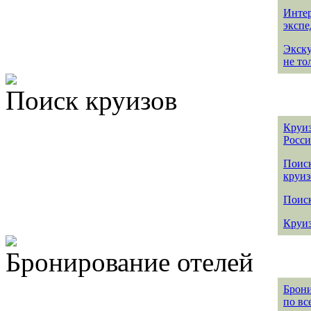
Интер
эксп
Экск
не то
Поиск круизов
Круиз
Росс
Поис
круиз
Поиск
Круиз
Бронирование отелей
Брони
по вс