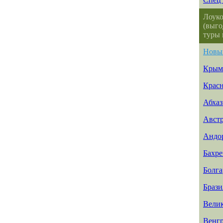
Лоуко
(выго
туры 
Новы
Крым
Красн
Абхаз
Авст
Андо
Бахр
Болга
Брази
Вели
Венг