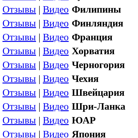
Отзывы
|
Видео
Филипины
Отзывы
|
Видео
Финляндия
Отзывы
|
Видео
Франция
Отзывы
|
Видео
Хорватия
Отзывы
|
Видео
Черногория
Отзывы
|
Видео
Чехия
Отзывы
|
Видео
Швейцария
Отзывы
|
Видео
Шри-Ланка
Отзывы
|
Видео
ЮАР
Отзывы
|
Видео
Япония