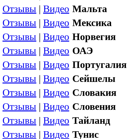
Отзывы
|
Видео
Мальта
Отзывы
|
Видео
Мексика
Отзывы
|
Видео
Норвегия
Отзывы
|
Видео
ОАЭ
Отзывы
|
Видео
Португалия
Отзывы
|
Видео
Сейшелы
Отзывы
|
Видео
Словакия
Отзывы
|
Видео
Словения
Отзывы
|
Видео
Тайланд
Отзывы
|
Видео
Тунис