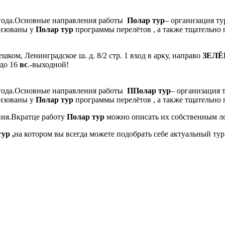
 года.Основные направления работы
Полар тур
– организация ту
низованы у
Полар тур
программы перелётов , а также тщательно
ешком, Ленинградское ш. д. 8/2 стр. 1 вход в арку, направо
ЗЕЛЁ
 до 16
вс
.-выходной!
 года.Основные направления работы
П
Полар тур
– организация 
низованы у
Полар тур
программы перелётов , а также тщательно
ия.Вкратце работу
Полар тур
можно описать их собственны
тур
,
на котором вы всегда можете подобрать себе актуальный тур