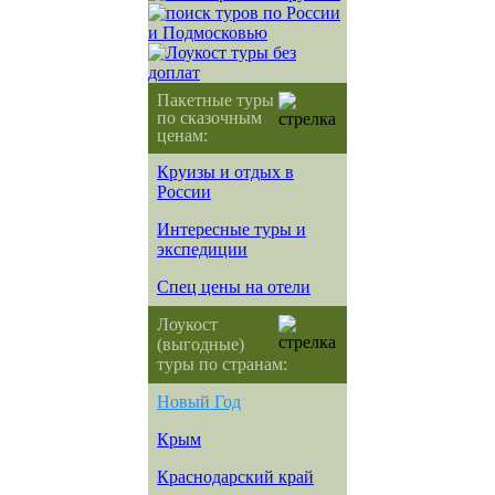
Пакетные туры
по сказочным
ценам:
Круизы и отдых в
России
Интересные туры и
экспедиции
Спец цены на отели
Лоукост
(выгодные)
туры по странам:
Новый Год
Крым
Краснодарский край