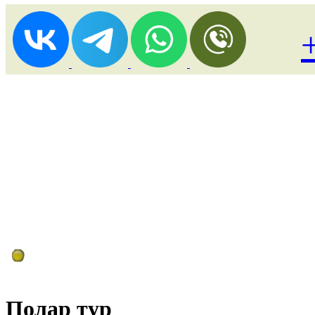
Лоукост (выгодные) туры
Полар тур