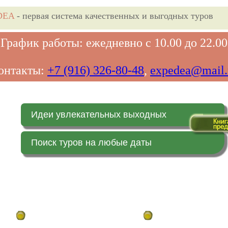
DEA
- первая система качественных и выгодных туров
График работы: ежедневно с 10.00 до 22.00
онтакты:
+7 (916) 326-80-48
,
expedea@mail.
Идеи увлекательных выходных
Поиск туров на любые даты
Главная страница
Заказ on-line (в реальн