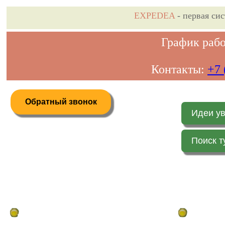
EXPEDEA
- первая си
График рабо
Контакты:
+7 
Обратный звонок
Идеи у
Поиск т
Дистанционное бронирование туров
Главная стр