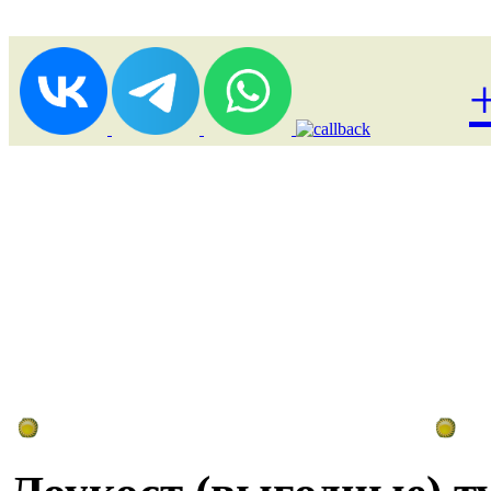
Лоукост (выгодные) туры
По