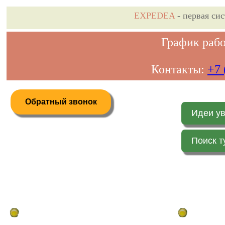
EXPEDEA
- первая си
График рабо
Контакты:
+7 
Обратный звонок
Идеи у
Поиск т
Дистанционное бронирование туров
Главная стр