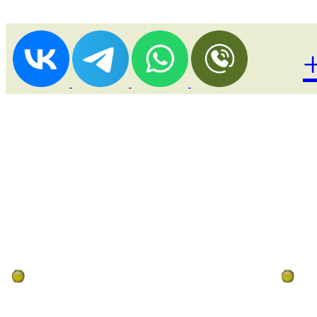
Лоукост (выгодные) туры
По