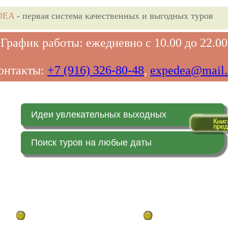
DEA
- первая система качественных и выгодных туров
График работы: ежедневно с 10.00 до 22.00
онтакты:
+7 (916) 326-80-48
,
expedea@mail.
Идеи увлекательных выходных
Поиск туров на любые даты
Главная страница
Заказ on-line (в реальн