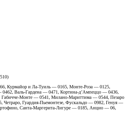
5510)
66, Курмайор и Ла-Туиль — 0165, Монте-Роза — 0125,
 0462, Валь-Гардена — 0471, Кортина-д’Ампеццо — 0436,
, Габичче-Монте — 0541, Милано-Мариттима — 0544, Пезаро
, Четраро, Гуардия-Пьемонтезе, Фускальдо — 0982, Генуя —
ортофино, Санта-Маргерита-Лигуре — 0185, Анцио — 06,