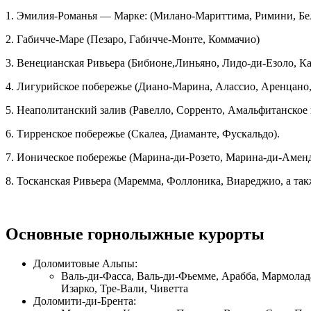
1. Эмилия-Романья — Марке: (Милано-Мариттима, Римини, Бел
2. Габичче-Маре (Пезаро, Габичче-Монте, Коммачио)
3. Венецианская Ривьера (Бибионе,Линьяно, Лидо-ди-Езоло, Ка
4. Лигурийское побережье (Диано-Марина, Алассио, Аренцано,
5. Неаполитанский залив (Равелло, Сорренто, Амальфитанское 
6. Тирренское побережье (Скалеа, Диаманте, Фускальдо).
7. Ионическое побережье (Марина-ди-Розето, Марина-ди-Аменд
8. Тосканская Ривьера (Маремма, Фоллоника, Виареджио, а так
Основные горнолыжные курорты
Доломитовые Альпы:
Валь-ди-Фасса, Валь-ди-Фьемме, Арабба, Мармолада
Изарко, Тре-Вали, Чиветта
Доломити-ди-Брента: