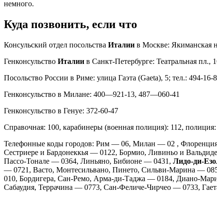
немного.
Куда позвонить, если что
Консульский отдел посольства
Италии
в Москве: Якиманская наб
Генконсульство
Италии
в Санкт-Петербурге: Театральная пл., 10
Посольство России в Риме: улица Гаэта (Gaeta), 5; тел.: 494-16
Генконсульство в Милане: 400—921-13, 487—060-41
Генконсульство в Генуе: 372-60-47
Справочная: 100, карабинеры (военная полиция): 112, полиция: 
Телефонные коды городов: Рим — 06, Милан — 02 , Флоренция
Сестриере и Бардонеккья — 0122, Бормио, Ливиньо и Вальдид
Пассо-Тонале — 0364, Линьяно, Бибионе — 0431,
Лидо-ди-Езо
— 0721, Васто, Монтесильвано, Пинето, Сильви-Марина — 085,
010, Бордигера, Сан-Ремо, Арма-ди-Таджа — 0184, Диано-Мар
Сабаудия, Террачина — 0773, Сан-Феличе-Чирчео — 0733, Гает