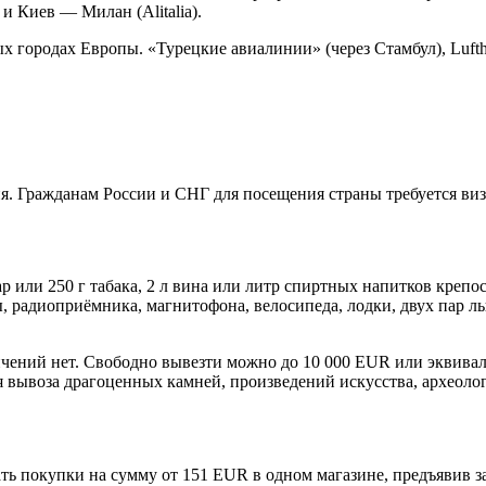
 Киев — Милан (Alitalia).
 городах Европы. «Турецкие авиалинии» (через Стамбул), Lufth
ия. Гражданам России и СНГ для посещения страны требуется ви
р или 250 г табака, 2 л вина или литр спиртных напитков крепо
, радиоприёмника, магнитофона, велосипеда, лодки, двух пар л
ичений нет. Свободно вывезти можно до 10 000 EUR или эквив
 вывоза драгоценных камней, произведений искусства, археолог
лать покупки на сумму от 151 EUR в одном магазине, предъявив з