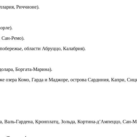
лария, Риччионе).
орле).
 Сан-Ремо).
побережье, области Абруццо, Калабрия).
олара, Боргата-Марина).
же озера Комо, Гарда и Маджоре, острова Сардиния, Капри, Сиц
, Валь-Гардена, Кронплатц, Зольда, Кортина-д’Ампеццо, Сан-Ма