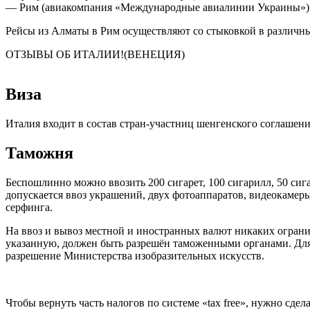
— Рим (авиакомпания «Международные авиалинии Украины») и
Рейсы из Алматы в Рим осуществляют со стыковкой в различных
ОТЗЫВЫ ОБ ИТАЛИИ!(ВЕНЕЦИЯ)
Виза
Италия входит в состав стран-участниц шенгенского соглашен
Таможня
Беспошлинно можно ввозить 200 сигарет, 100 сигарилл, 50 сига
допускается ввоз украшений, двух фотоаппаратов, видеокамеры
серфинга.
На ввоз и вывоз местной и иностранных валют никаких огран
указанную, должен быть разрешён таможенными органами. Для
разрешение Министерства изобразительных искусств.
Чтобы вернуть часть налогов по системе «tax free», нужно сде