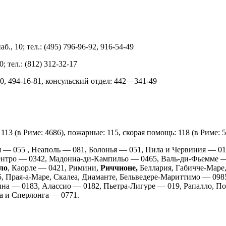
., 10; тел.: (495) 796-96-92, 916-54-49
; тел.: (812) 312-32-17
-80, 494-16-81, консульский отдел: 442—341-49
113 (в Риме: 4686), пожарные: 115, скорая помощь: 118 (в Риме: 
 — 055 , Неаполь — 081, Болонья — 051, Пила и Червиния — 01
ентро — 0342, Мадонна-ди-Кампильо — 0465, Валь-ди-Фьемме —
ло
, Каорле — 0421, Римини,
Риччионе,
Беллария, Габичче-Маре
 Прая-а-Маре, Скалеа, Диаманте, Бельведере-Мариттимо — 0985
ина — 0183, Алассио — 0182, Пьетра-Лигуре — 019, Рапалло, П
а и Сперлонга — 0771.