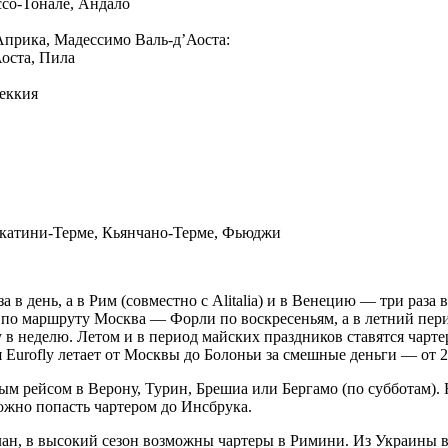
со-Тонале, Андало
Априка, Мадессимо Валь-д’Аоста:
Аоста, Пила
неккия
катини-Терме, Кьянчано-Терме, Фьюджи
в день, а в Рим (совместно с Alitalia) и в Венецию — три раза
ы по маршруту Москва — Форли по воскресеньям, а в летний пе
у в неделю. Летом и в период майских праздников ставятся чарт
 Eurofly летает от Москвы до Болоньи за смешные деньги — от 2
м рейсом в Верону, Турин, Брешиа или Бергамо (по субботам).
жно попасть чартером до Инсбрука.
ан, в высокий сезон возможны чартеры в Римини. Из Украины 