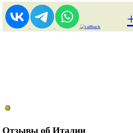
Лоукост (выгодные) туры
Отзывы об Италии