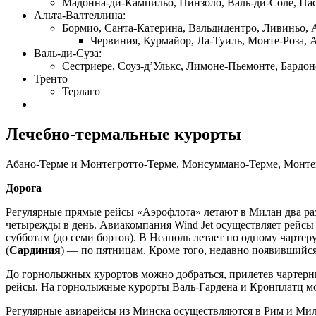
Мадонна-ди-Кампильо, Пинзоло, Валь-ди-Соле, Пас
Альта-Валтеллина:
Бормио, Санта-Катерина, Вальдидентро, Ливиньо, 
Червиния, Курмайор, Ла-Туиль, Монте-Роза, 
Валь-ди-Суза:
Сестриере, Соуз-д’Улькс, Лимоне-Пьемонте, Бардо
Тренто
Терлаго
Лечебно-термальные курорты
Абано-Терме и Монтегротто-Терме, Монсуммано-Терме, Монте
Дорога
Регулярные прямые рейсы «Аэрофлота» летают в Милан два раза 
четырежды в день. Авиакомпания Wind Jet осуществляет рейс
субботам (до семи бортов). В Неаполь летает по одному чартер
(
Сардиния
) — по пятницам. Кроме того, недавно появившийся
До горнолыжных курортов можно добраться, прилетев чартерны
рейсы. На горнолыжные курорты Валь-Гардена и Кронплатц мо
Регулярные авиарейсы из Минска осуществляются в Рим и Мил