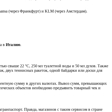
ansa (через Франкфурт) и KLM (через Амстердам).
за в
Италию
.
стью свыше 22 °C, 250 мл туалетной воды и 50 мл духов. Также
ыж, двух теннисных ракеток, одной байдарки или доски для
алентную сумму в других валютах. Вывоз сумм, превышающих
ических объектов необходимо предъявить товарный чек и
агранпаспорт. Правда, магазинов с таким сервисом в стране