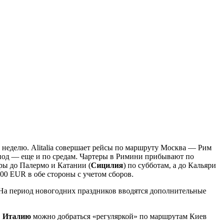
 в неделю. Alitalia совершает рейсы по маршруту Москва — Рим
риод — еще и по средам. Чартеры в Римини прибывают по
еры до Палермо и Катании (
Сицилия
) по субботам, а до Кальяри
00 EUR в обе стороны с учетом сборов.
 На период новогодних праздников вводятся дополнительные
в
Италию
можно добраться «регуляркой» по маршрутам Киев