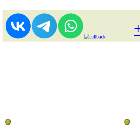
Лоукост (выгодные) туры
По