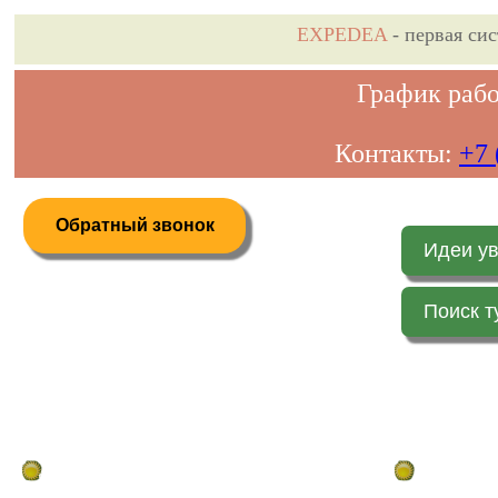
EXPEDEA
- первая си
График рабо
Контакты:
+7 
Обратный звонок
Идеи у
Поиск т
Дистанционное бронирование туров
Главная стр