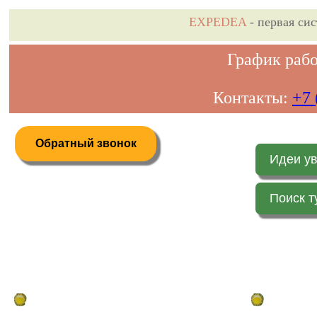
EXPEDEA
- первая си
График рабо
Контакты:
+7 
Обратный звонок
Идеи у
Поиск т
Дистанционное бронирование туров
Главная стр