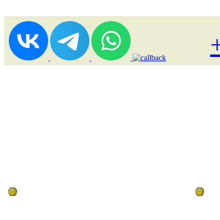
Лоукост (выгодные) туры
По