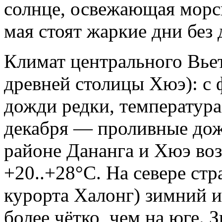
солнце, освежающая морск
мая стоят жаркие дни без
Климат центрального Вьет
древней столицы Хюэ): с 
дожди редки, температура
декабря — проливные дож
районе Дананга и Хюэ во
+20..+28°C. На севере ст
курорта Халонг) зимний и
более чётко, чем на юге. 