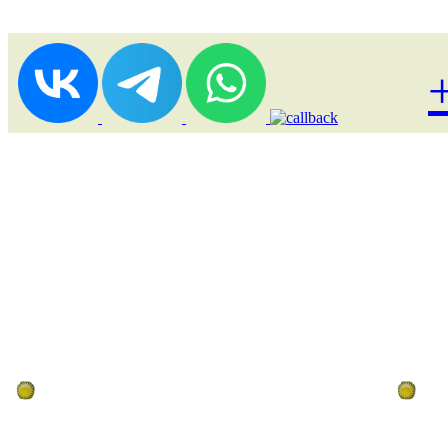
Лоукост (выгодные) туры
По