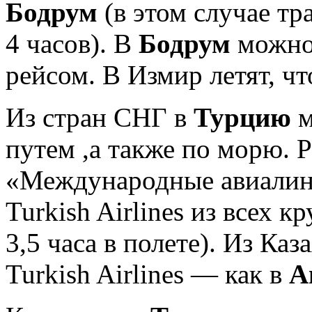
Бодрум
(в этом случае т
4 часов). В
Бодрум
можно
рейсом. В Измир летят, ч
Из стран СНГ в
Турцию
м
путем ,а также по морю.
«Международные авиалин
Turkish Airlines из всех 
3,5 часа в полете). Из Каз
Turkish Airlines — как в
А