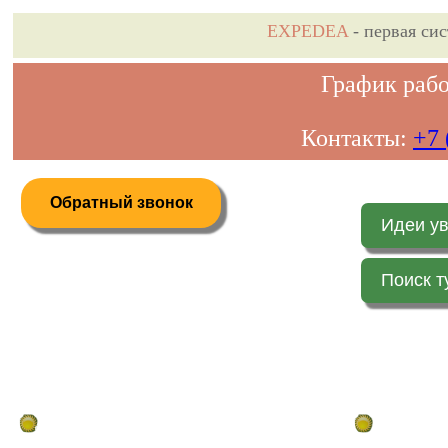
EXPEDEA
- первая си
График рабо
Контакты:
+7 
Обратный звонок
Идеи у
Поиск т
Дистанционное бронирование туров
Главная стр