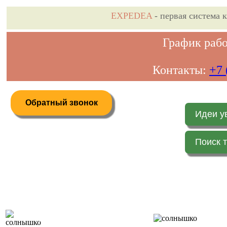
EXPEDEA
- первая система 
График рабо
Контакты:
+7 
Обратный звонок
Идеи у
Поиск 
Дистанционное бронирование туров
Главная 