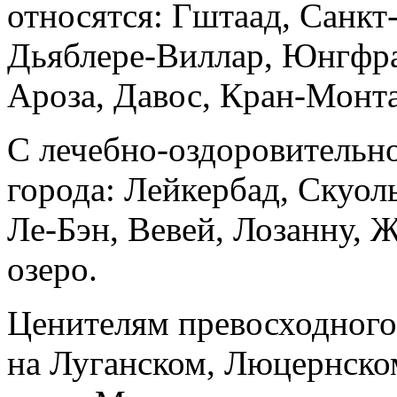
относятся: Гштаад, Санк
Дьяблере-Виллар, Юнгфрау
Ароза, Давос, Кран-Монта
С лечебно-оздоровительно
города: Лейкербад, Скуол
Ле-Бэн, Вевей, Лозанну, Ж
озеро.
Ценителям превосходного
на Луганском, Люцернском