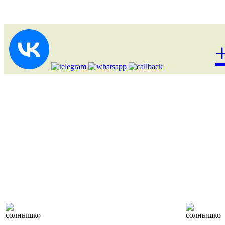
Лоукост (выгодные)
туры