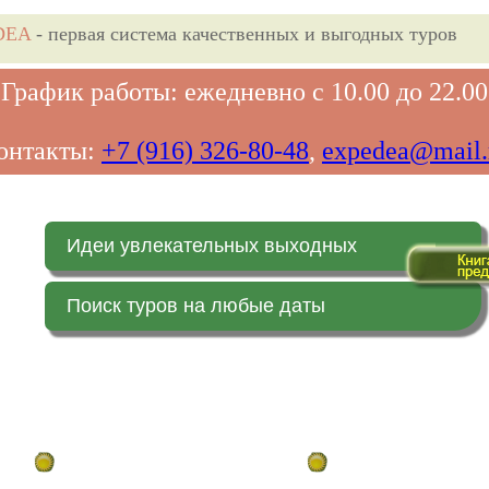
DEA
- первая система качественных и выгодных туров
График работы: ежедневно с 10.00 до 22.00
онтакты:
+7 (916) 326-80-48
,
expedea@mail.
Идеи увлекательных выходных
Поиск туров на любые даты
Главная страница
Заказ on-line (в реальн