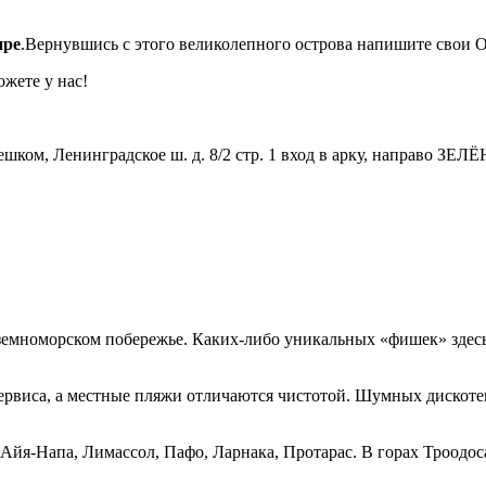
пре
.Вернувшись с этого великолепного острова напишите свои О
ожете у нас!
м пешком, Ленинградское ш. д. 8/2 стр. 1 вход в арку, направо
мноморском побережье. Каких-либо уникальных «фишек» здесь н
рвиса, а местные пляжи отличаются чистотой. Шумных дискотек 
Айя-Напа, Лимассол, Пафо, Ларнака, Протарас. В горах Троодо