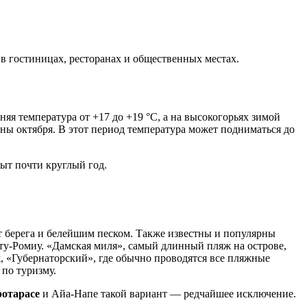
 гостиницах, ресторанах и общественных местах.
яя температура от +17 до +19 °C, а на высокогорьях зимой
дины октября. В этот период температура может подниматься до
рыт почти круглый год.
 берега и белейшим песком. Также известны и популярны
-ту-Ромиу. «Дамская миля», самый длинный пляж на острове,
ж, «Губернаторский», где обычно проводятся все пляжные
по туризму.
отарасе
и Айа-Напе такой вариант — редчайшее исключение.