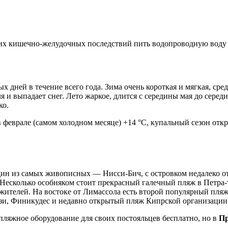
щих кишечно-желудочных последствий пить водопроводную воду в
ней в течение всего года. Зима очень короткая и мягкая, средн
я и выпадает снег. Лето жаркое, длится с середины мая до сере
ко.
в феврале (самом холодном месяце) +14 °C, купальный сезон отк
ин из самых живописных — Нисси-Бич, с островком недалеко от
. Несколько особняком стоит прекрасный галечный пляж в Петра
 жителей. На востоке от Лимассола есть второй популярный пля
и, Финикудес и недавно открытый пляж Кипрской организации 
ляжное оборудование для своих постояльцев бесплатно, но в
Пр