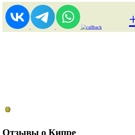
Лоукост (выгодные) туры
Отзывы о Кипре