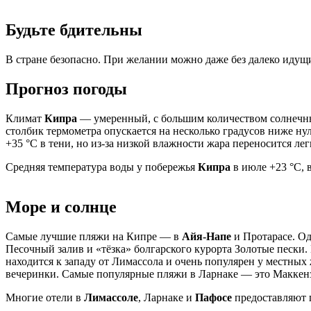
Будьте бдительны
В стране безопасно. При желании можно даже без далеко иду
Прогноз погоды
Климат
Кипра
— умеренный, с большим количеством солнечных д
столбик термометра опускается на несколько градусов ниже нул
+35 °C в тени, но из-за низкой влажности жара переносится лег
Средняя температура воды у побережья
Кипра
в июле +23 °C, 
Море и солнце
Самые лучшие пляжи на Кипре — в
Айя-Напе
и Протарасе. Од
Песочный залив и «тёзка» болгарского курорта Золотые пески
находится к западу от Лимассола и очень популярен у местных
вечеринки. Самые популярные пляжи в Ларнаке — это Маккенз
Многие отели в
Лимассоле
, Ларнаке и
Пафосе
предоставляют п