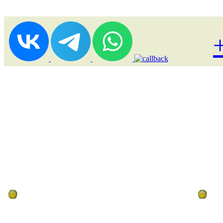
Лоукост (выгодные) туры
По