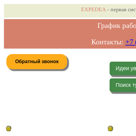
EXPEDEA
- первая си
График рабо
Контакты:
+7 
Обратный звонок
Идеи у
Поиск т
Дистанционное бронирование туров
Главная стр