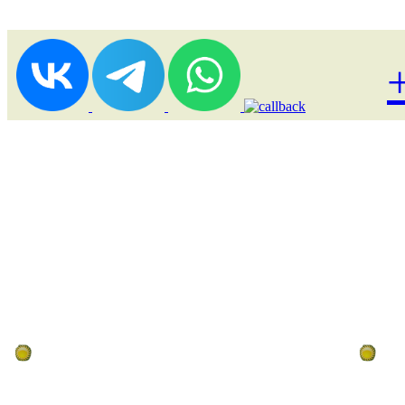
Лоукост (выгодные) туры
По