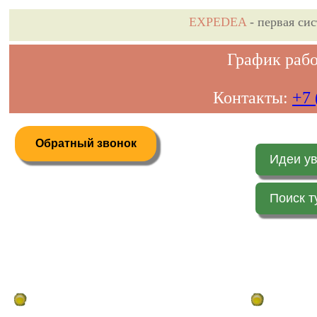
EXPEDEA
- первая си
График рабо
Контакты:
+7 
Обратный звонок
Идеи у
Поиск т
Дистанционное бронирование туров
Главная стр