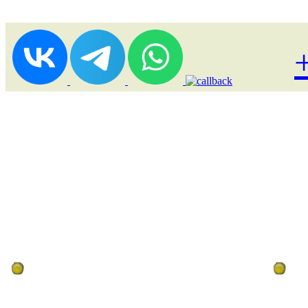
Лоукост (выгодные) туры
По