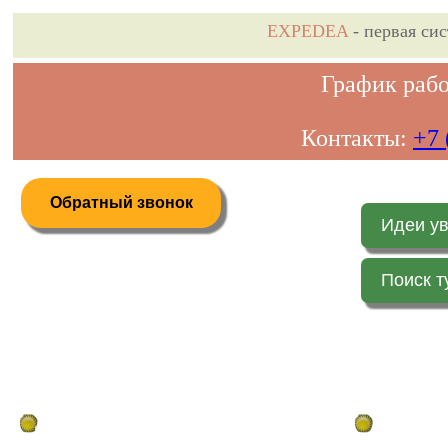
EXPEDEA
- первая си
График рабо
Контакты:
+7 
Обратный звонок
Идеи у
Поиск т
Дистанционное бронирование туров
Главная стр