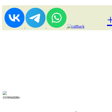
Лоукост (выгодные) туры