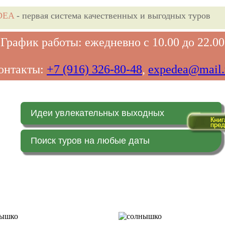
DEA
- первая система качественных и выгодных туров
График работы: ежедневно с 10.00 до 22.00
онтакты:
+7 (916) 326-80-48
,
expedea@mail.
Идеи увлекательных выходных
Поиск туров на любые даты
Главная страница
Заказ on-line (