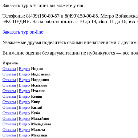
Заказать тур в Египет вы можете у нас!
Телефоны: 8(499)150-80-57 и 8(499)150-90-85. Метро Войковск
ЭКСПЕДИЯ. Часы работы
пн-пт
: с 10 до 19,
сб:
с 11 до 16,
вс:
в
Заказать тур on-line
Уважаемые друзья поделитесь своими впечатлениями с другими 
Внимание оценки без аргументации не публикуются — все поля
Израиль
Отзывы
|
Видео
Индия
Отзывы
|
Видео
Индонезия
Отзывы
|
Видео
Иордания
Отзывы
|
Видео
Испания
Отзывы
|
Видео
Италия
Отзывы
|
Видео
Кения
Отзывы
|
Видео
Кипр
Отзывы
|
Видео
Китай
Отзывы
|
Видео
Куба
Отзывы
|
Видео
Малайзия
Отзывы
|
Видео
Мальдивы
Отзывы
|
Видео
Мальта
Отзывы
|
Видео
Мексика